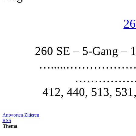
26
260 SE – 5-Gang – 1
….....……………
…………………
412, 440, 513, 531
Antworten
Zitieren
RSS
Thema