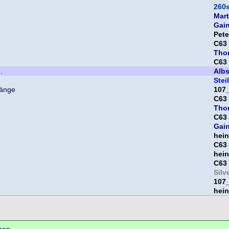
260
Mart
Gai
Pet
C63
Tho
C63
.
Albs
Steil
107
C63
Tho
C63
Gai
hein
C63
hein
C63
Silv
107
hein