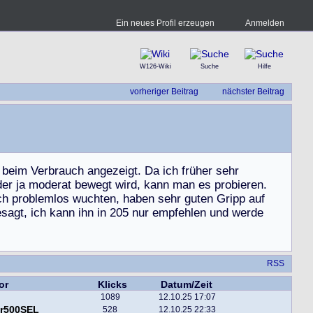
Ein neues Profil erzeugen
Anmelden
W126-Wiki
Suche
Hilfe
vorheriger Beitrag
nächster Beitrag
b
e
i
m
V
e
r
b
r
a
u
c
h
a
n
g
e
z
e
i
g
t
.
D
a
i
c
h
f
r
ü
h
e
r
s
e
h
r
d
e
r
j
a
m
o
d
e
r
a
t
b
e
w
e
g
t
w
i
r
d
,
k
a
n
n
m
a
n
e
s
p
r
o
b
i
e
r
e
n
.
c
h
p
r
o
b
l
e
m
l
o
s
w
u
c
h
t
e
n
,
h
a
b
e
n
s
e
h
r
g
u
t
e
n
G
r
i
p
p
a
u
f
e
s
a
g
t
,
i
c
h
k
a
n
n
i
h
n
i
n
2
0
5
n
u
r
e
m
p
f
e
h
l
e
n
u
n
d
w
e
r
d
e
RSS
or
Klicks
Datum/Zeit
1089
12.10.25 17:07
er500SEL
528
12.10.25 22:33