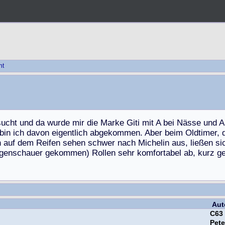
ht
s
u
c
h
t
u
n
d
d
a
w
u
r
d
e
m
i
r
d
i
e
M
a
r
k
e
G
i
t
i
m
i
t
A
b
e
i
N
ä
s
s
e
u
n
d
A
b
i
n
i
c
h
d
a
v
o
n
e
i
g
e
n
t
l
i
c
h
a
b
g
e
k
o
m
m
e
n
.
A
b
e
r
b
e
i
m
O
l
d
t
i
m
e
r
,
n
a
u
f
d
e
m
R
e
i
f
e
n
s
e
h
e
n
s
c
h
w
e
r
n
a
c
h
M
i
c
h
e
l
i
n
a
u
s
,
l
i
e
ß
e
n
s
i
g
e
n
s
c
h
a
u
e
r
g
e
k
o
m
m
e
n
)
R
o
l
l
e
n
s
e
h
r
k
o
m
f
o
r
t
a
b
e
l
a
b
,
k
u
r
z
g
Aut
C63
Pet