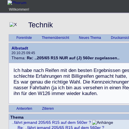
Willkommen!
Technik
Forenliste
Themenübersicht
Neues Thema
Druckansic
Albstadt
20.10.25 09:45
Thema:
Re: ..205/65 R15 NUR auf (J) 560er zugelassen..
I
c
h
h
a
b
e
n
a
c
h
R
e
i
f
e
n
m
i
t
d
e
n
b
e
s
t
e
n
E
r
g
e
b
n
i
s
s
e
n
g
e
s
c
h
l
e
c
h
t
e
E
r
f
a
h
r
u
n
g
e
n
m
i
t
B
i
l
l
i
g
r
e
i
f
e
n
g
e
m
a
c
h
t
h
a
t
t
e
,
E
s
w
a
r
g
e
n
a
u
d
i
e
r
i
c
h
t
i
g
e
W
a
h
l
.
D
i
e
K
e
n
n
z
e
i
c
h
n
u
n
g
e
n
a
s
s
e
r
F
a
h
r
b
a
h
n
(
j
a
i
c
h
b
i
n
a
u
s
v
e
r
s
e
h
e
n
i
n
e
i
n
e
n
R
e
i
h
n
f
ü
r
d
e
n
W
1
2
6
i
m
m
e
r
w
i
e
d
e
r
k
a
u
f
e
n
.
Antworten
Zitieren
Thema
..fährt jemand 205/65 R15 auf dem 560er ?
Re: ..fährt jemand 205/65 R15 auf dem 560er ?