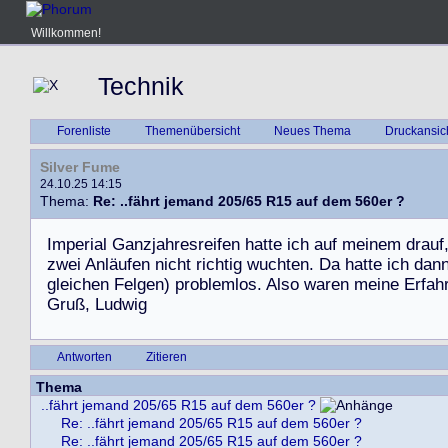
Willkommen!
Technik
Forenliste
Themenübersicht
Neues Thema
Druckansic
Silver Fume
24.10.25 14:15
Thema:
Re: ..fährt jemand 205/65 R15 auf dem 560er ?
I
m
p
e
r
i
a
l
G
a
n
z
j
a
h
r
e
s
r
e
i
f
e
n
h
a
t
t
e
i
c
h
a
u
f
m
e
i
n
e
m
d
r
a
u
f
z
w
e
i
A
n
l
ä
u
f
e
n
n
i
c
h
t
r
i
c
h
t
i
g
w
u
c
h
t
e
n
.
D
a
h
a
t
t
e
i
c
h
d
a
n
g
l
e
i
c
h
e
n
F
e
l
g
e
n
)
p
r
o
b
l
e
m
l
o
s
.
A
l
s
o
w
a
r
e
n
m
e
i
n
e
E
r
f
a
h
G
r
u
ß
,
L
u
d
w
i
g
Antworten
Zitieren
Thema
..fährt jemand 205/65 R15 auf dem 560er ?
Re: ..fährt jemand 205/65 R15 auf dem 560er ?
Re: ..fährt jemand 205/65 R15 auf dem 560er ?