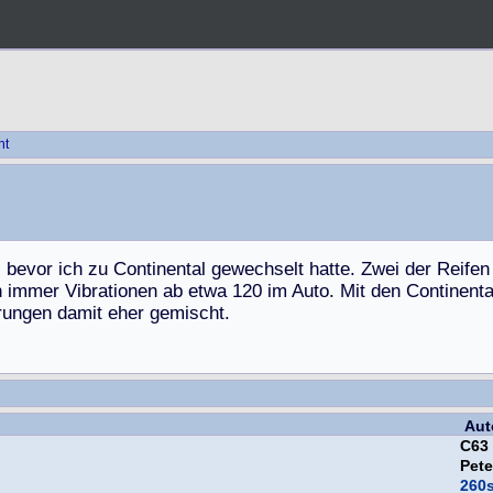
ht
,
b
e
v
o
r
i
c
h
z
u
C
o
n
t
i
n
e
n
t
a
l
g
e
w
e
c
h
s
e
l
t
h
a
t
t
e
.
Z
w
e
i
d
e
r
R
e
i
f
e
n
n
i
m
m
e
r
V
i
b
r
a
t
i
o
n
e
n
a
b
e
t
w
a
1
2
0
i
m
A
u
t
o
.
M
i
t
d
e
n
C
o
n
t
i
n
e
n
t
r
u
n
g
e
n
d
a
m
i
t
e
h
e
r
g
e
m
i
s
c
h
t
.
Aut
C63
Pet
260