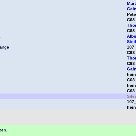
Mart
Gai
Pet
C63
Tho
C63
.
Albs
Steil
107
C63
Tho
C63
Gai
hein
C63
hein
C63
Silv
107
hein
ben.