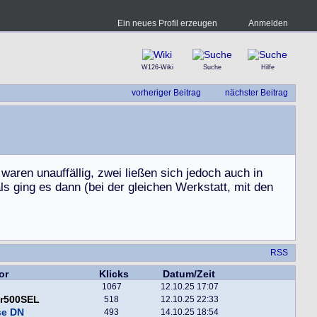
Ein neues Profil erzeugen
Anmelden
W126-Wiki
Suche
Hilfe
vorheriger Beitrag
nächster Beitrag
w
a
r
e
n
u
n
a
u
f
f
ä
l
l
i
g
,
z
w
e
i
l
i
e
ß
e
n
s
i
c
h
j
e
d
o
c
h
a
u
c
h
i
n
a
l
s
g
i
n
g
e
s
d
a
n
n
(
b
e
i
d
e
r
g
l
e
i
c
h
e
n
W
e
r
k
s
t
a
t
t
,
m
i
t
d
e
n
RSS
or
Klicks
Datum/Zeit
1067
12.10.25 17:07
er500SEL
518
12.10.25 22:33
se DN
493
14.10.25 18:54