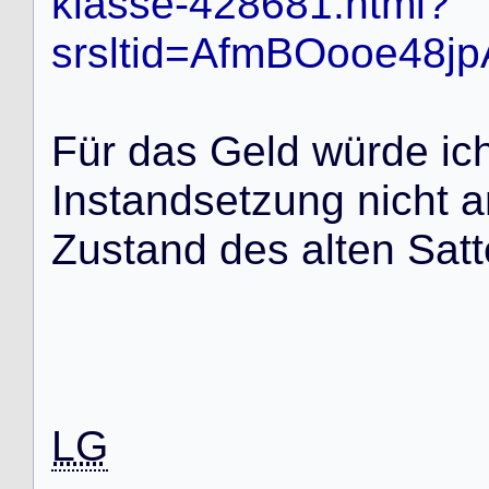
klasse-428681.html?
srsltid=AfmBOooe4
F
ü
r
d
a
s
G
e
l
d
w
ü
r
d
e
i
c
I
n
s
t
a
n
d
s
e
t
z
u
n
g
n
i
c
h
t
a
Z
u
s
t
a
n
d
d
e
s
a
l
t
e
n
S
a
t
t
LG