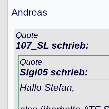
A
n
d
r
e
a
s
Quote
107_SL schrieb:
Quote
Sigi05 schrieb:
Hallo Stefan,