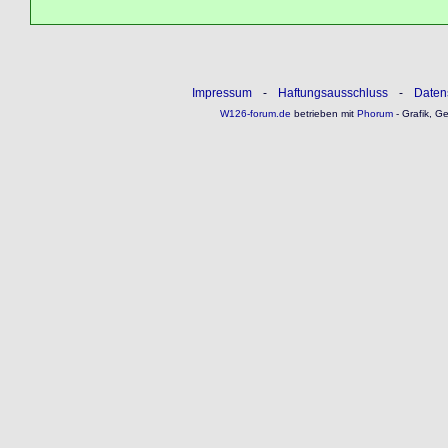
Impressum
-
Haftungsausschluss
-
Daten
W126-forum.de
betrieben mit
Phorum
- Grafik, G