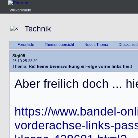
Willkommen!
Technik
Forenliste
Themenübersicht
Neues Thema
Druckansic
Sigi05
25.10.25 23:39
Thema:
Re: keine Bremswirkung & Felge vorne links heiß
A
b
e
r
f
r
e
i
l
i
c
h
d
o
c
h
.
.
.
h
i
https://www.bandel-onl
vorderachse-links-pas