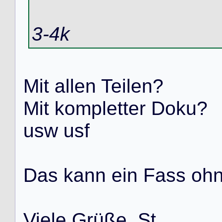
3-4k
M
i
t
a
l
l
e
n
T
e
i
l
e
n
?
M
i
t
k
o
m
p
l
e
t
t
e
r
D
o
k
u
?
u
s
w
u
s
f
D
a
s
k
a
n
n
e
i
n
F
a
s
s
o
h
V
i
e
l
e
G
r
ü
ß
e
,
S
t
.