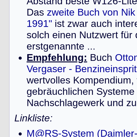
Abstand beste W126-Liter
Das
zweite Buch von Ni
1991"
ist zwar auch inter
solch einen Nutzwert für
erstgenannte ...
Empfehlung:
Buch
Otto
Vergaser - Benzineinspr
wertvolles Kompendium, 
gebräuchlichen Systeme 
Nachschlagewerk und zur
Linkliste:
M@RS-System (Daimler