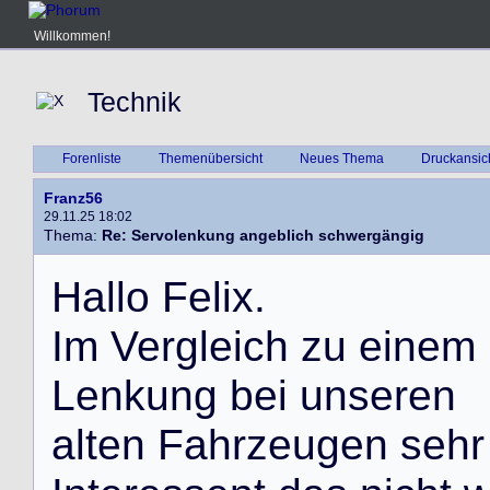
Willkommen!
Technik
Forenliste
Themenübersicht
Neues Thema
Druckansic
Franz56
29.11.25 18:02
Thema:
Re: Servolenkung angeblich schwergängig
H
a
l
l
o
F
e
l
i
x
.
I
m
V
e
r
g
l
e
i
c
h
z
u
e
i
n
e
m
L
e
n
k
u
n
g
b
e
i
u
n
s
e
r
e
n
a
l
t
e
n
F
a
h
r
z
e
u
g
e
n
s
e
h
r