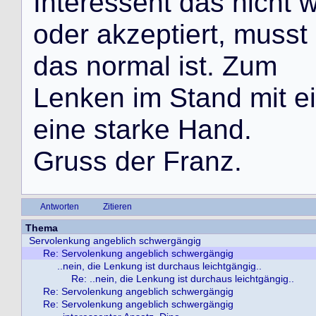
I
n
t
e
r
e
s
s
e
n
t
d
a
s
n
i
c
h
t
o
d
e
r
a
k
z
e
p
t
i
e
r
t
,
m
u
s
s
t
d
a
s
n
o
r
m
a
l
i
s
t
.
Z
u
m
L
e
n
k
e
n
i
m
S
t
a
n
d
m
i
t
e
i
e
i
n
e
s
t
a
r
k
e
H
a
n
d
.
G
r
u
s
s
d
e
r
F
r
a
n
z
.
Antworten
Zitieren
Thema
Servolenkung angeblich schwergängig
Re: Servolenkung angeblich schwergängig
..nein, die Lenkung ist durchaus leichtgängig..
Re: ..nein, die Lenkung ist durchaus leichtgängig..
Re: Servolenkung angeblich schwergängig
Re: Servolenkung angeblich schwergängig