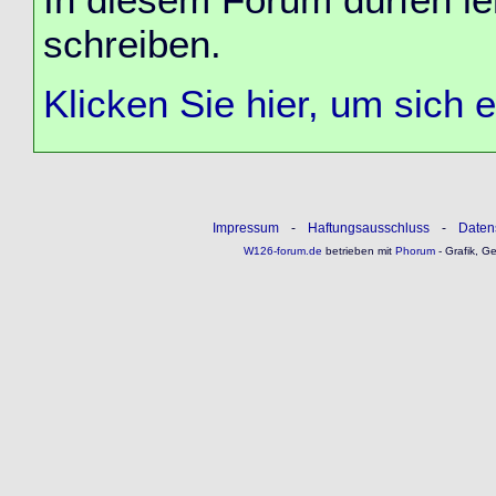
schreiben.
Klicken Sie hier, um sich 
Impressum
-
Haftungsausschluss
-
Daten
W126-forum.de
betrieben mit
Phorum
- Grafik, G