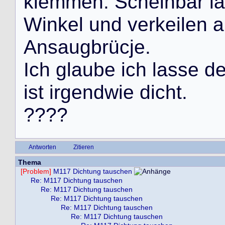
k
l
e
m
m
e
n
.
S
c
h
e
i
n
b
a
r
l
a
W
i
n
k
e
l
u
n
d
v
e
r
k
e
i
l
e
n
a
A
n
s
a
u
g
b
r
ü
c
j
e
.
I
c
h
g
l
a
u
b
e
i
c
h
l
a
s
s
e
d
i
s
t
i
r
g
e
n
d
w
i
e
d
i
c
h
t
.
?
?
?
?
Antworten
Zitieren
Thema
[Problem]
M117 Dichtung tauschen
Re: M117 Dichtung tauschen
Re: M117 Dichtung tauschen
Re: M117 Dichtung tauschen
Re: M117 Dichtung tauschen
Re: M117 Dichtung tauschen