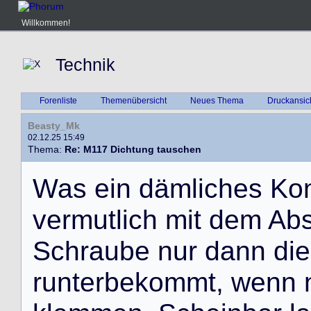
Willkommen!
Technik
Forenliste
Themenübersicht
Neues Thema
Druckansic
Beasty_Mk
02.12.25 15:49
Thema:
Re: M117 Dichtung tauschen
W
a
s
e
i
n
d
ä
m
l
i
c
h
e
s
K
o
v
e
r
m
u
t
l
i
c
h
m
i
t
d
e
m
A
b
S
c
h
r
a
u
b
e
n
u
r
d
a
n
n
d
i
e
r
u
n
t
e
r
b
e
k
o
m
m
t
,
w
e
n
n