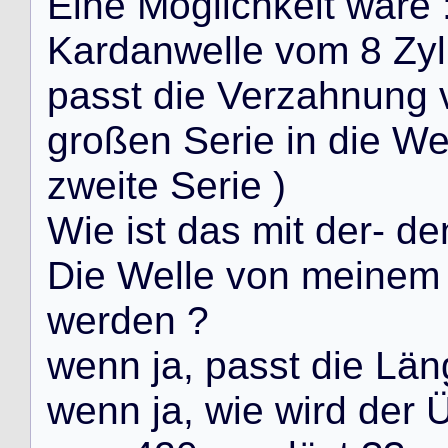
E
i
n
e
M
ö
g
l
i
c
h
k
e
i
t
w
ä
r
e
K
a
r
d
a
n
w
e
l
l
e
v
o
m
8
Z
y
l
p
a
s
s
t
d
i
e
V
e
r
z
a
h
n
u
n
g
g
r
o
ß
e
n
S
e
r
i
e
i
n
d
i
e
W
z
w
e
i
t
e
S
e
r
i
e
)
W
i
e
i
s
t
d
a
s
m
i
t
d
e
r
-
d
e
D
i
e
W
e
l
l
e
v
o
n
m
e
i
n
e
m
w
e
r
d
e
n
?
w
e
n
n
j
a
,
p
a
s
s
t
d
i
e
L
ä
n
w
e
n
n
j
a
,
w
i
e
w
i
r
d
d
e
r