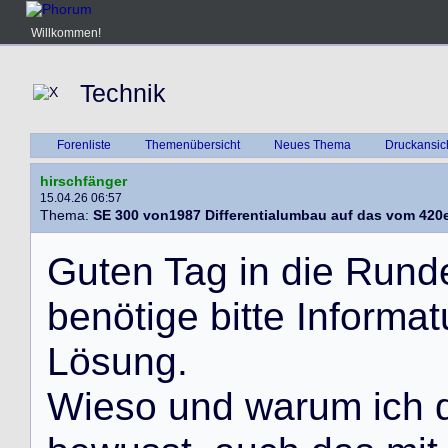
Willkommen!
Technik
Forenliste
Themenübersicht
Neues Thema
Druckansic
hirschfänger
15.04.26 06:57
Thema:
SE 300 von1987 Differentialumbau auf das vom 420
G
u
t
e
n
T
a
g
i
n
d
i
e
R
u
n
d
b
e
n
ö
t
i
g
e
b
i
t
t
e
I
n
f
o
r
m
a
t
L
ö
s
u
n
g
.
W
i
e
s
o
u
n
d
w
a
r
u
m
i
c
h