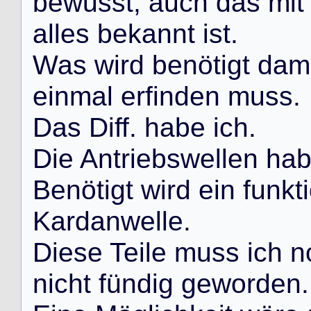
b
e
w
u
s
s
t
,
a
u
c
h
d
a
s
m
i
t
a
l
l
e
s
b
e
k
a
n
n
t
i
s
t
.
W
a
s
w
i
r
d
b
e
n
ö
t
i
g
t
d
a
m
e
i
n
m
a
l
e
r
f
i
n
d
e
n
m
u
s
s
.
D
a
s
D
i
f
f
.
h
a
b
e
i
c
h
.
D
i
e
A
n
t
r
i
e
b
s
w
e
l
l
e
n
h
a
B
e
n
ö
t
i
g
t
w
i
r
d
e
i
n
f
u
n
k
t
i
K
a
r
d
a
n
w
e
l
l
e
.
D
i
e
s
e
T
e
i
l
e
m
u
s
s
i
c
h
n
n
i
c
h
t
f
ü
n
d
i
g
g
e
w
o
r
d
e
n
.