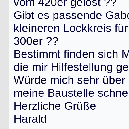
v
o
m
4
2
0
e
r
g
e
l
ö
s
t
?
?
G
i
b
t
e
s
p
a
s
s
e
n
d
e
G
a
b
k
l
e
i
n
e
r
e
n
L
o
c
k
k
r
e
i
s
f
ü
r
3
0
0
e
r
?
?
B
e
s
t
i
m
m
t
f
i
n
d
e
n
s
i
c
h
d
i
e
m
i
r
H
i
l
f
e
s
t
e
l
l
u
n
g
g
e
W
ü
r
d
e
m
i
c
h
s
e
h
r
ü
b
e
r
m
e
i
n
e
B
a
u
s
t
e
l
l
e
s
c
h
n
e
H
e
r
z
l
i
c
h
e
G
r
ü
ß
e
H
a
r
a
l
d