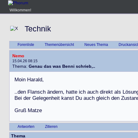
Willkommen!
Technik
Forenliste
Themenübersicht
Neues Thema
Druckansic
Nemo
15.04.26 08:15
Thema:
Genau das was Benni schrieb,..
M
o
i
n
H
a
r
a
l
d
,
.
.
d
e
n
F
l
a
n
s
c
h
ä
n
d
e
r
n
,
h
a
t
t
e
i
c
h
a
u
c
h
d
i
r
e
k
t
a
l
s
L
ö
s
u
n
B
e
i
d
e
r
G
e
l
e
g
e
n
h
e
i
t
k
a
n
s
t
D
u
a
u
c
h
g
l
e
i
c
h
d
e
n
Z
u
s
t
a
n
G
r
u
ß
M
a
t
z
e
Antworten
Zitieren
Thema