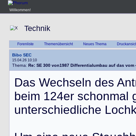
Willkommen!
Technik
Forenliste
Themenübersicht
Neues Thema
Druckansic
Bibo SEC
15.04.26 10:10
Thema:
Re: SE 300 von1987 Differentialumbau auf das vom 
D
a
s
W
e
c
h
s
e
l
n
d
e
s
A
n
t
b
e
i
m
1
2
4
e
r
s
c
h
o
n
m
a
l
u
n
t
e
r
s
c
h
i
e
d
l
i
c
h
e
L
o
c
h