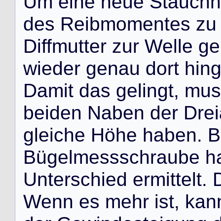
U
m
e
i
n
e
n
e
u
e
S
t
a
u
c
h
h
d
e
s
R
e
i
b
m
o
m
e
n
t
e
s
z
u
D
i
f
f
m
u
t
t
e
r
z
u
r
W
e
l
l
e
g
e
w
i
e
d
e
r
g
e
n
a
u
d
o
r
t
h
i
n
D
a
m
i
t
d
a
s
g
e
l
i
n
g
t
,
m
u
s
b
e
i
d
e
n
N
a
b
e
n
d
e
r
D
r
e
i
g
l
e
i
c
h
e
H
ö
h
e
h
a
b
e
n
.
B
B
ü
g
e
l
m
e
s
s
s
c
h
r
a
u
b
e
h
U
n
t
e
r
s
c
h
i
e
d
e
r
m
i
t
t
e
l
t
.
W
e
n
n
e
s
m
e
h
r
i
s
t
,
k
a
n