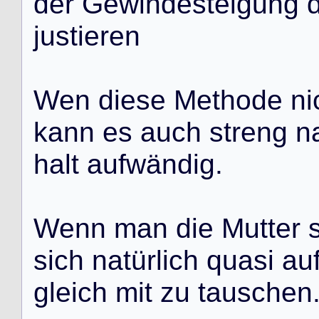
d
e
r
G
e
w
i
n
d
e
s
t
e
i
g
u
n
g
j
u
s
t
i
e
r
e
n
W
e
n
d
i
e
s
e
M
e
t
h
o
d
e
n
i
k
a
n
n
e
s
a
u
c
h
s
t
r
e
n
g
n
h
a
l
t
a
u
f
w
ä
n
d
i
g
.
W
e
n
n
m
a
n
d
i
e
M
u
t
t
e
r
s
i
c
h
n
a
t
ü
r
l
i
c
h
q
u
a
s
i
a
u
g
l
e
i
c
h
m
i
t
z
u
t
a
u
s
c
h
e
n