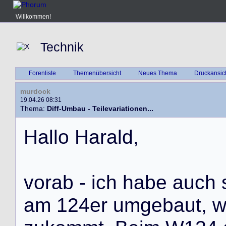
Willkommen!
Technik
Forenliste
Themenübersicht
Neues Thema
Druckansic
murdock
19.04.26 08:31
Thema:
Diff-Umbau - Teilevariationen...
H
a
l
l
o
H
a
r
a
l
d
,
v
o
r
a
b
-
i
c
h
h
a
b
e
a
u
c
h
a
m
1
2
4
e
r
u
m
g
e
b
a
u
t
,