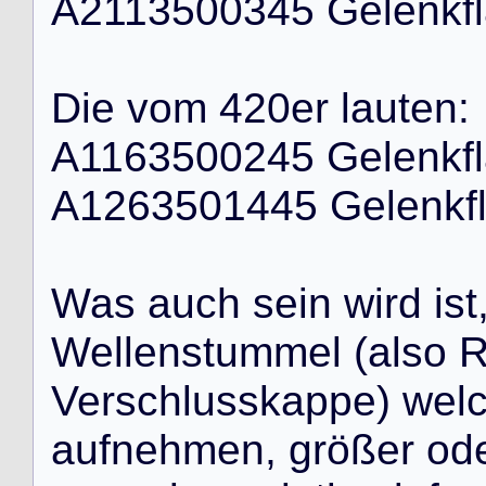
A
2
1
1
3
5
0
0
3
4
5
G
e
l
e
n
k
f
l
D
i
e
v
o
m
4
2
0
e
r
l
a
u
t
e
n
:
A
1
1
6
3
5
0
0
2
4
5
G
e
l
e
n
k
f
l
A
1
2
6
3
5
0
1
4
4
5
G
e
l
e
n
k
f
W
a
s
a
u
c
h
s
e
i
n
w
i
r
d
i
s
t
W
e
l
l
e
n
s
t
u
m
m
e
l
(
a
l
s
o
V
e
r
s
c
h
l
u
s
s
k
a
p
p
e
)
w
e
l
a
u
f
n
e
h
m
e
n
,
g
r
ö
ß
e
r
o
d