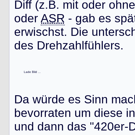
D
i
f
f
(
z
.
B
.
m
i
t
o
d
e
r
o
h
n
o
d
e
r
ASR
-
g
a
b
e
s
s
p
ä
e
r
w
i
s
c
h
s
t
.
D
i
e
u
n
t
e
r
s
c
d
e
s
D
r
e
h
z
a
h
l
f
ü
h
l
e
r
s
.
Lade Bild ...
D
a
w
ü
r
d
e
e
s
S
i
n
n
m
a
c
b
e
v
o
r
r
a
t
e
n
u
m
d
i
e
s
e
i
u
n
d
d
a
n
n
d
a
s
"
4
2
0
e
r
-