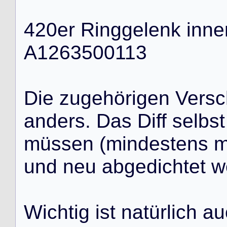
4
2
0
e
r
R
i
n
g
g
e
l
e
n
k
i
n
n
e
A
1
2
6
3
5
0
0
1
1
3
D
i
e
z
u
g
e
h
ö
r
i
g
e
n
V
e
r
s
c
a
n
d
e
r
s
.
D
a
s
D
i
f
f
s
e
l
b
s
t
m
ü
s
s
e
n
(
m
i
n
d
e
s
t
e
n
s
u
n
d
n
e
u
a
b
g
e
d
i
c
h
t
e
t
w
W
i
c
h
t
i
g
i
s
t
n
a
t
ü
r
l
i
c
h
a
u