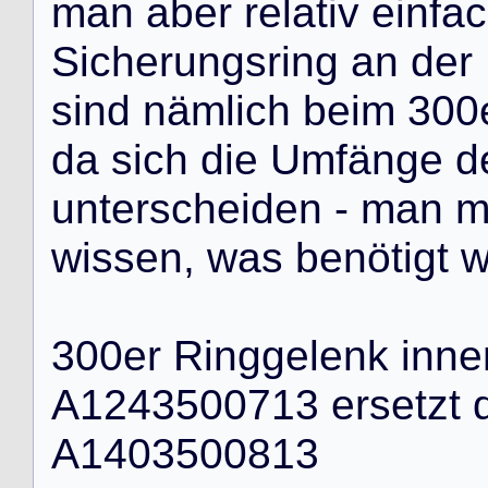
m
a
n
a
b
e
r
r
e
l
a
t
i
v
e
i
n
f
a
c
S
i
c
h
e
r
u
n
g
s
r
i
n
g
a
n
d
e
r
s
i
n
d
n
ä
m
l
i
c
h
b
e
i
m
3
0
0
d
a
s
i
c
h
d
i
e
U
m
f
ä
n
g
e
d
u
n
t
e
r
s
c
h
e
i
d
e
n
-
m
a
n
w
i
s
s
e
n
,
w
a
s
b
e
n
ö
t
i
g
t
3
0
0
e
r
R
i
n
g
g
e
l
e
n
k
i
n
n
e
A
1
2
4
3
5
0
0
7
1
3
e
r
s
e
t
z
t
A
1
4
0
3
5
0
0
8
1
3