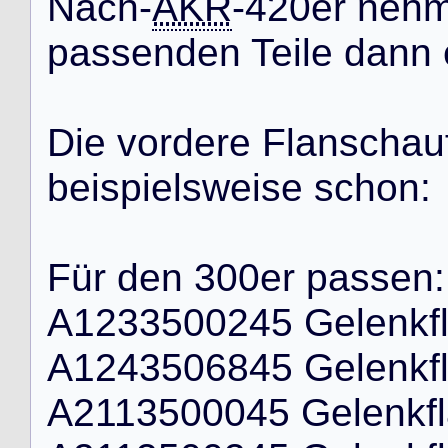
N
a
c
h
-
AKR
-
4
2
0
e
r
n
e
h
p
a
s
s
e
n
d
e
n
T
e
i
l
e
d
a
n
n
D
i
e
v
o
r
d
e
r
e
F
l
a
n
s
c
h
a
u
b
e
i
s
p
i
e
l
s
w
e
i
s
e
s
c
h
o
n
:
F
ü
r
d
e
n
3
0
0
e
r
p
a
s
s
e
n
:
A
1
2
3
3
5
0
0
2
4
5
G
e
l
e
n
k
f
A
1
2
4
3
5
0
6
8
4
5
G
e
l
e
n
k
f
A
2
1
1
3
5
0
0
0
4
5
G
e
l
e
n
k
f
l