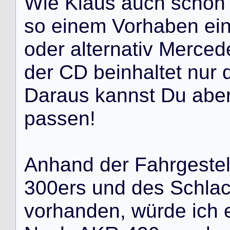
W
i
e
K
l
a
u
s
a
u
c
h
s
c
h
o
n
s
o
e
i
n
e
m
V
o
r
h
a
b
e
n
e
i
o
d
e
r
a
l
t
e
r
n
a
t
i
v
M
e
r
c
e
d
d
e
r
C
D
b
e
i
n
h
a
l
t
e
t
n
u
r
D
a
r
a
u
s
k
a
n
n
s
t
D
u
a
b
e
p
a
s
s
e
n
!
A
n
h
a
n
d
d
e
r
F
a
h
r
g
e
s
t
e
3
0
0
e
r
s
u
n
d
d
e
s
S
c
h
l
a
v
o
r
h
a
n
d
e
n
,
w
ü
r
d
e
i
c
h