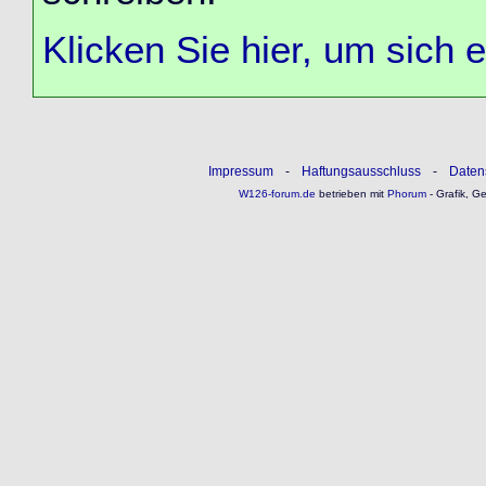
Klicken Sie hier, um sich 
Impressum
-
Haftungsausschluss
-
Daten
W126-forum.de
betrieben mit
Phorum
- Grafik, G