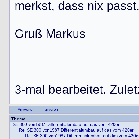
m
e
r
k
s
t
,
d
a
s
s
n
i
x
p
a
s
s
t
G
r
u
ß
M
a
r
k
u
s
3
-
m
a
l
b
e
a
r
b
e
i
t
e
t
.
Z
u
l
e
t
Antworten
Zitieren
Thema
SE 300 von1987 Differentialumbau auf das vom 420er
Re: SE 300 von1987 Differentialumbau auf das vom 420er
Re: SE 300 von1987 Differentialumbau auf das vom 420e