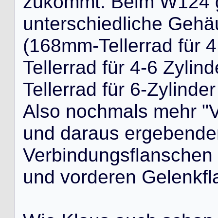
z
u
k
o
m
m
t
.
B
e
i
m
W
1
2
4
u
n
t
e
r
s
c
h
i
e
d
l
i
c
h
e
G
e
h
ä
(
1
6
8
m
m
-
T
e
l
l
e
r
r
a
d
f
ü
r
4
T
e
l
l
e
r
r
a
d
f
ü
r
4
-
6
Z
y
l
i
n
d
T
e
l
l
e
r
r
a
d
f
ü
r
6
-
Z
y
l
i
n
d
e
r
A
l
s
o
n
o
c
h
m
a
l
s
m
e
h
r
"
u
n
d
d
a
r
a
u
s
e
r
g
e
b
e
n
d
e
V
e
r
b
i
n
d
u
n
g
s
f
l
a
n
s
c
h
e
n
u
n
d
v
o
r
d
e
r
e
n
G
e
l
e
n
k
f
l