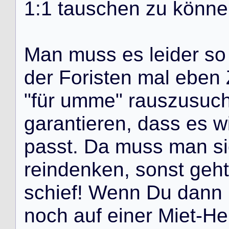
1
:
1
t
a
u
s
c
h
e
n
z
u
k
ö
n
n
e
M
a
n
m
u
s
s
e
s
l
e
i
d
e
r
s
o
d
e
r
F
o
r
i
s
t
e
n
m
a
l
e
b
e
n
"
f
ü
r
u
m
m
e
"
r
a
u
s
z
u
s
u
c
g
a
r
a
n
t
i
e
r
e
n
,
d
a
s
s
e
s
w
p
a
s
s
t
.
D
a
m
u
s
s
m
a
n
s
i
r
e
i
n
d
e
n
k
e
n
,
s
o
n
s
t
g
e
h
t
s
c
h
i
e
f
!
W
e
n
n
D
u
d
a
n
n
n
o
c
h
a
u
f
e
i
n
e
r
M
i
e
t
-
H
e