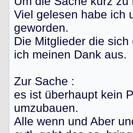
U
m
d
i
e
S
a
c
h
e
k
u
r
z
z
u
V
i
e
l
g
e
l
e
s
e
n
h
a
b
e
i
c
h
g
e
w
o
r
d
e
n
.
D
i
e
M
i
t
g
l
i
e
d
e
r
d
i
e
s
i
c
h
i
c
h
m
e
i
n
e
n
D
a
n
k
a
u
s
.
Z
u
r
S
a
c
h
e
:
e
s
i
s
t
ü
b
e
r
h
a
u
p
t
k
e
i
n
u
m
z
u
b
a
u
e
n
.
A
l
l
e
w
e
n
n
u
n
d
A
b
e
r
u
n