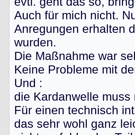
e
v
t
l
.
g
e
h
t
d
a
s
s
o
,
b
r
i
n
g
A
u
c
h
f
ü
r
m
i
c
h
n
i
c
h
t
.
N
A
n
r
e
g
u
n
g
e
n
e
r
h
a
l
t
e
n
w
u
r
d
e
n
.
D
i
e
M
a
ß
n
a
h
m
e
w
a
r
s
e
K
e
i
n
e
P
r
o
b
l
e
m
e
m
i
t
d
e
U
n
d
:
d
i
e
K
a
r
d
a
n
w
e
l
l
e
m
u
s
s
F
ü
r
e
i
n
e
n
t
e
c
h
n
i
s
c
h
i
n
t
d
a
s
s
e
h
r
w
o
h
l
g
a
n
z
l
e
i