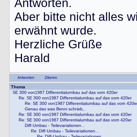
A
n
t
w
o
r
t
e
n
.
A
b
e
r
b
i
t
t
e
n
i
c
h
t
a
l
l
e
s
w
e
r
w
ä
h
n
t
w
u
r
d
e
.
H
e
r
z
l
i
c
h
e
G
r
ü
ß
e
H
a
r
a
l
d
Antworten
Zitieren
Thema
SE 300 von1987 Differentialumbau auf das vom 420er
Re: SE 300 von1987 Differentialumbau auf das vom 420er
Re: SE 300 von1987 Differentialumbau auf das vom 420e
Genau das was Benni schrieb,..
Re: SE 300 von1987 Differentialumbau auf das vom 420er
Re: SE 300 von1987 Differentialumbau auf das vom 420er
Diff-Umbau - Teilevariationen...
Re: Diff-Umbau - Teilevariationen...
Re: Diff-Umbau - Teilevariationen...