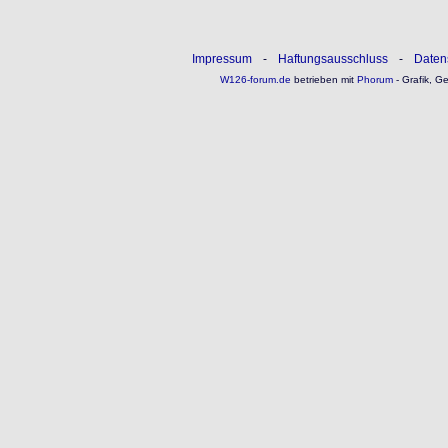
Impressum
-
Haftungsausschluss
-
Daten
W126-forum.de
betrieben mit
Phorum
- Grafik, G