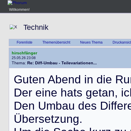
Willkommen!
Technik
Forenliste
Themenübersicht
Neues Thema
Druckansic
hirschfänger
25.05.26 23:08
Thema:
Re: Diff-Umbau - Teilevariationen...
G
u
t
e
n
A
b
e
n
d
i
n
d
i
e
R
u
D
e
r
e
i
n
e
h
a
t
s
g
e
t
a
n
,
i
c
D
e
n
U
m
b
a
u
d
e
s
D
i
f
f
e
r
Ü
b
e
r
s
e
t
z
u
n
g
.