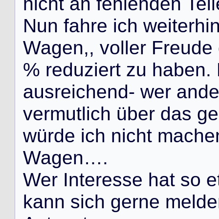
n
i
c
h
t
a
n
f
e
h
l
e
n
d
e
n
T
e
i
l
N
u
n
f
a
h
r
e
i
c
h
w
e
i
t
e
r
h
i
W
a
g
e
n
,
,
v
o
l
l
e
r
F
r
e
u
d
e
%
r
e
d
u
z
i
e
r
t
z
u
h
a
b
e
n
.
a
u
s
r
e
i
c
h
e
n
d
-
w
e
r
a
n
d
v
e
r
m
u
t
l
i
c
h
ü
b
e
r
d
a
s
g
e
w
ü
r
d
e
i
c
h
n
i
c
h
t
m
a
c
h
e
W
a
g
e
n
…
.
W
e
r
I
n
t
e
r
e
s
s
e
h
a
t
s
o
e
k
a
n
n
s
i
c
h
g
e
r
n
e
m
e
l
d
e