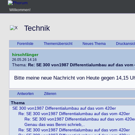
Willkommen!
Technik
Forenliste
Themenübersicht
Neues Thema
Druckansic
hirschfänger
26.05.26 14:16
Thema:
Re: SE 300 von1987 Differentialumbau auf das vom 
B
i
t
t
e
m
e
i
n
e
n
e
u
e
N
a
c
h
r
i
c
h
t
v
o
n
H
e
u
t
e
g
e
g
e
n
1
4
,
1
5
U
Antworten
Zitieren
Thema
SE 300 von1987 Differentialumbau auf das vom 420er
Re: SE 300 von1987 Differentialumbau auf das vom 420er
Re: SE 300 von1987 Differentialumbau auf das vom 420e
Genau das was Benni schrieb,..
Re: SE 300 von1987 Differentialumbau auf das vom 420er