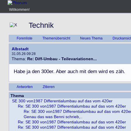
Willkommen!
Technik
Forenliste
Themenübersicht
Neues Thema
Druckansic
Albstadt
31.05.26 09:28
Thema:
Re: Diff-Umbau - Teilevariationen...
H
a
b
e
j
a
d
e
n
3
0
0
e
r
.
A
b
e
r
a
u
c
h
m
i
t
d
e
m
w
i
r
d
e
s
z
ä
h
.
Antworten
Zitieren
Thema
SE 300 von1987 Differentialumbau auf das vom 420er
Re: SE 300 von1987 Differentialumbau auf das vom 420er
Re: SE 300 von1987 Differentialumbau auf das vom 420e
Genau das was Benni schrieb,..
Re: SE 300 von1987 Differentialumbau auf das vom 420er
Re: SE 300 von1987 Differentialumbau auf das vom 420er