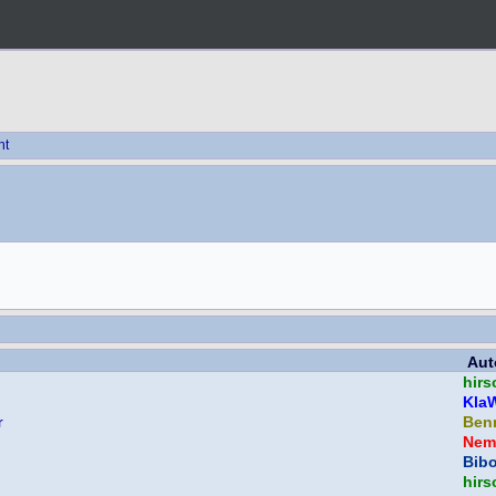
ht
Aut
hirs
Kla
r
Ben
Nem
Bib
hirs