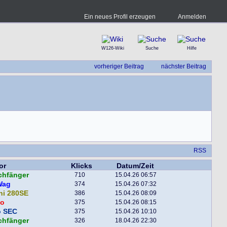
Ein neues Profil erzeugen
Anmelden
W126-Wiki
Suche
Hilfe
vorheriger Beitrag
nächster Beitrag
RSS
or
Klicks
Datum/Zeit
chfänger
710
15.04.26 06:57
Wag
374
15.04.26 07:32
ni 280SE
386
15.04.26 08:09
o
375
15.04.26 08:15
o SEC
375
15.04.26 10:10
chfänger
326
18.04.26 22:30