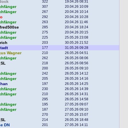
dock
322
19.04.26 08:31
chfänger
307
20.04.26 10:09
chfänger
267
20.04.26 10:14
o
292
20.04.26 10:28
chfänger
263
20.04.26 11:46
fred500se
285
20.04.26 18:24
chfänger
275
20.04.26 20:15
chfänger
225
25.05.26 23:08
rich
203
30.05.26 21:52
tadt
177
31.05.26 09:28
kus Wagner
210
26.05.26 04:51
chfänger
262
26.05.26 08:06
_SL
218
26.05.26 08:56
200
26.05.26 09:10
chfänger
242
26.05.26 14:12
chfänger
205
26.05.26 14:16
phan
197
26.05.26 14:25
chfänger
230
26.05.26 14:39
chfänger
210
26.05.26 14:31
295
26.05.26 14:58
chfänger
195
27.05.26 09:07
chfänger
187
27.05.26 09:10
270
27.05.26 15:07
_SL
214
26.05.26 18:48
se DN
201
27.05.26 14:11