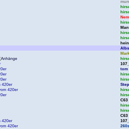
mur
hirs
hirs
Nem
hirs
Man
hirs
hirs
hein
Albs
Mar
hirs
r
107
20er
tom
20er
hirs
20er
hirs
m 420er
Ste
 vom 420er
hirs
20er
hirs
C63
hirs
hirs
C63
m 420er
107
 vom 420er
260