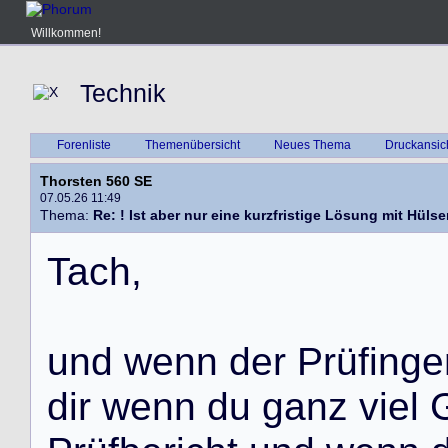
Willkommen!
Technik
Forenliste
Themenübersicht
Neues Thema
Druckansic
Thorsten 560 SE
07.05.26 11:49
Thema:
Re: ! Ist aber nur eine kurzfristige Lösung mit Hüls
T
a
c
h
,
u
n
d
w
e
n
n
d
e
r
P
r
ü
f
i
n
g
e
d
i
r
w
e
n
n
d
u
g
a
n
z
v
i
e
l