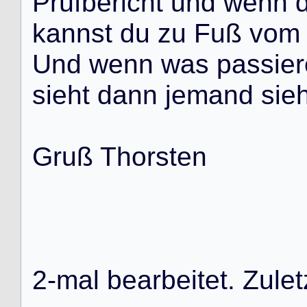
P
r
ü
f
b
e
r
i
c
h
t
u
n
d
w
e
n
n
k
a
n
n
s
t
d
u
z
u
F
u
ß
v
o
m
U
n
d
w
e
n
n
w
a
s
p
a
s
s
i
e
r
s
i
e
h
t
d
a
n
n
j
e
m
a
n
d
s
i
e
G
r
u
ß
T
h
o
r
s
t
e
n
2
-
m
a
l
b
e
a
r
b
e
i
t
e
t
.
Z
u
l
e
t