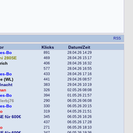
RSS
or
Klicks
Datum/Zeit
tes-Bo
891
28.04.26 14:29
ni 280SE
469
28.04.26 15:17
rich
406
28.04.26 16:32
577
28.04.26 16:55
tes-Bo
433
28.04.26 17:16
e (WL)
441
29.04.26 08:57
dnacht
383
29.04.26 10:19
man
326
02.05.26 08:08
tes-Bo
394
01.05.26 21:57
lerbj76
290
06.05.26 06:08
tes-Bo
330
06.05.26 20:15
o
319
04.05.26 21:51
E für 600€
345
06.05.26 16:26
437
06.05.26 17:28
o
271
06.05.26 18:10
E für 600€
347
06.05.26 19:36