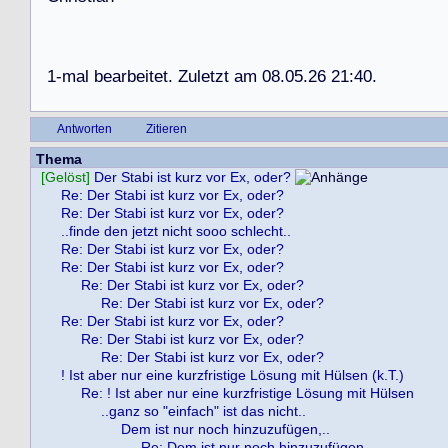
1
-
m
a
l
b
e
a
r
b
e
i
t
e
t
.
Z
u
l
e
t
z
t
a
m
0
8
.
0
5
.
2
6
2
1
:
4
0
.
Antworten
Zitieren
Thema
[Gelöst]
Der Stabi ist kurz vor Ex, oder?
Re: Der Stabi ist kurz vor Ex, oder?
Re: Der Stabi ist kurz vor Ex, oder?
..finde den jetzt nicht sooo schlecht..
Re: Der Stabi ist kurz vor Ex, oder?
Re: Der Stabi ist kurz vor Ex, oder?
Re: Der Stabi ist kurz vor Ex, oder?
Re: Der Stabi ist kurz vor Ex, oder?
Re: Der Stabi ist kurz vor Ex, oder?
Re: Der Stabi ist kurz vor Ex, oder?
Re: Der Stabi ist kurz vor Ex, oder?
! Ist aber nur eine kurzfristige Lösung mit Hülsen (k.T.)
Re: ! Ist aber nur eine kurzfristige Lösung mit Hülsen
..ganz so "einfach" ist das nicht..
Dem ist nur noch hinzuzufügen,..
Re: Dem ist nur noch hinzuzufügen,..