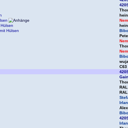
420S
Thor
n
hein
ülsen
Nem
t Hülsen
hein
 mit Hülsen
Bib
Pet
Nem
Thor
Nem
Bib
wuj
C63
420S
Gai
Thor
RAL
RAL
Ste
Irla
Ale
Bib
420S
Irla