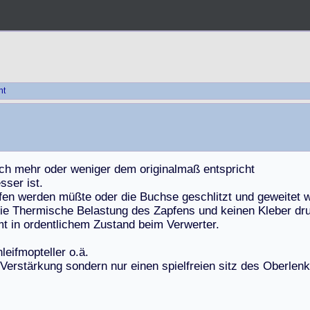
ht
c
h
m
e
h
r
o
d
e
r
w
e
n
i
g
e
r
d
e
m
o
r
i
g
i
n
a
l
m
a
ß
e
n
t
s
p
r
i
c
h
t
e
s
s
e
r
i
s
t
.
f
e
n
w
e
r
d
e
n
m
ü
ß
t
e
o
d
e
r
d
i
e
B
u
c
h
s
e
g
e
s
c
h
l
i
t
z
t
u
n
d
g
e
w
e
i
t
e
t
i
e
T
h
e
r
m
i
s
c
h
e
B
e
l
a
s
t
u
n
g
d
e
s
Z
a
p
f
e
n
s
u
n
d
k
e
i
n
e
n
K
l
e
b
e
r
d
r
m
t
i
n
o
r
d
e
n
t
l
i
c
h
e
m
Z
u
s
t
a
n
d
b
e
i
m
V
e
r
w
e
r
t
e
r
.
h
l
e
i
f
m
o
p
t
e
l
l
e
r
o
.
ä
.
V
e
r
s
t
ä
r
k
u
n
g
s
o
n
d
e
r
n
n
u
r
e
i
n
e
n
s
p
i
e
l
f
r
e
i
e
n
s
i
t
z
d
e
s
O
b
e
r
l
e
n
k