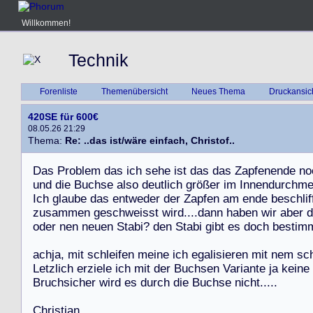
Willkommen!
Technik
Forenliste
Themenübersicht
Neues Thema
Druckansic
420SE für 600€
08.05.26 21:29
Thema:
Re: ..das ist/wäre einfach, Christof..
D
a
s
P
r
o
b
l
e
m
d
a
s
i
c
h
s
e
h
e
i
s
t
d
a
s
d
a
s
Z
a
p
f
e
n
e
n
d
e
n
o
u
n
d
d
i
e
B
u
c
h
s
e
a
l
s
o
d
e
u
t
l
i
c
h
g
r
ö
ß
e
r
i
m
I
n
n
e
n
d
u
r
c
h
m
I
c
h
g
l
a
u
b
e
d
a
s
e
n
t
w
e
d
e
r
d
e
r
Z
a
p
f
e
n
a
m
e
n
d
e
b
e
s
c
h
l
i
f
z
u
s
a
m
m
e
n
g
e
s
c
h
w
e
i
s
s
t
w
i
r
d
.
.
.
.
d
a
n
n
h
a
b
e
n
w
i
r
a
b
e
r
d
o
d
e
r
n
e
n
n
e
u
e
n
S
t
a
b
i
?
d
e
n
S
t
a
b
i
g
i
b
t
e
s
d
o
c
h
b
e
s
t
i
m
a
c
h
j
a
,
m
i
t
s
c
h
l
e
i
f
e
n
m
e
i
n
e
i
c
h
e
g
a
l
i
s
i
e
r
e
n
m
i
t
n
e
m
s
c
L
e
t
z
l
i
c
h
e
r
z
i
e
l
e
i
c
h
m
i
t
d
e
r
B
u
c
h
s
e
n
V
a
r
i
a
n
t
e
j
a
k
e
i
n
e
B
r
u
c
h
s
i
c
h
e
r
w
i
r
d
e
s
d
u
r
c
h
d
i
e
B
u
c
h
s
e
n
i
c
h
t
.
.
.
.
.
C
h
r
i
s
t
i
a
n