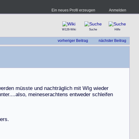
Ein neues Profil erzeugen
Anmelden
W126-Wiki
Suche
Hilfe
vorheriger Beitrag
nächster Beitrag
w
e
r
d
e
n
m
ü
s
s
t
e
u
n
d
n
a
c
h
t
r
ä
g
l
i
c
h
m
i
t
W
I
g
w
i
e
d
e
r
u
n
t
e
r
.
.
.
.
a
l
s
o
,
m
e
i
n
e
s
e
r
a
c
h
t
e
n
s
e
n
t
w
e
d
e
r
s
c
h
l
e
i
f
e
n
e
r
s
.