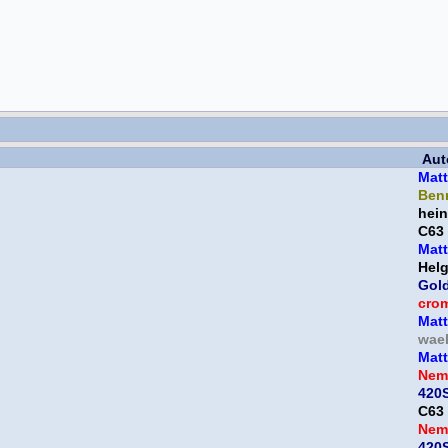
Aut
Mat
Ben
hein
C63
Mat
Helg
Gol
cro
Mat
wael
Mat
Nem
420S
C63
Nem
420S