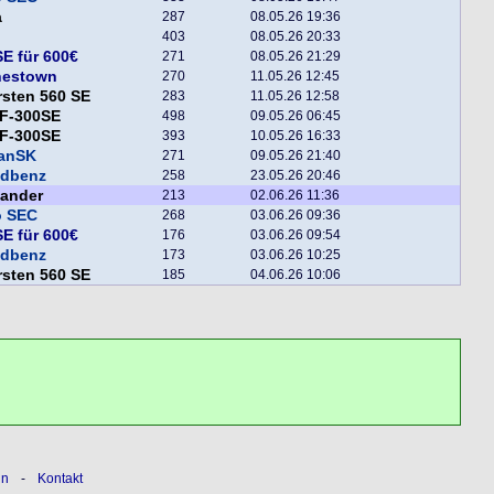
a
287
08.05.26 19:36
403
08.05.26 20:33
E für 600€
271
08.05.26 21:29
nestown
270
11.05.26 12:45
sten 560 SE
283
11.05.26 12:58
F-300SE
498
09.05.26 06:45
F-300SE
393
10.05.26 16:33
fanSK
271
09.05.26 21:40
ndbenz
258
23.05.26 20:46
xander
213
02.06.26 11:36
o SEC
268
03.06.26 09:36
E für 600€
176
03.06.26 09:54
ndbenz
173
03.06.26 10:25
sten 560 SE
185
04.06.26 10:06
ln
-
Kontakt