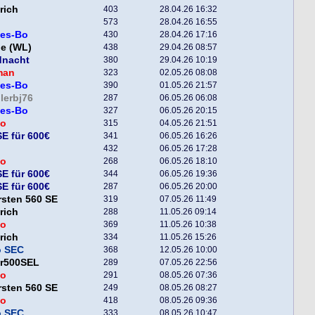
rich
403
28.04.26 16:32
573
28.04.26 16:55
tes-Bo
430
28.04.26 17:16
e (WL)
438
29.04.26 08:57
dnacht
380
29.04.26 10:19
man
323
02.05.26 08:08
tes-Bo
390
01.05.26 21:57
lerbj76
287
06.05.26 06:08
tes-Bo
327
06.05.26 20:15
o
315
04.05.26 21:51
E für 600€
341
06.05.26 16:26
432
06.05.26 17:28
o
268
06.05.26 18:10
E für 600€
344
06.05.26 19:36
E für 600€
287
06.05.26 20:00
sten 560 SE
319
07.05.26 11:49
rich
288
11.05.26 09:14
o
369
11.05.26 10:38
rich
334
11.05.26 15:26
o SEC
368
12.05.26 10:00
er500SEL
289
07.05.26 22:56
o
291
08.05.26 07:36
sten 560 SE
249
08.05.26 08:27
o
418
08.05.26 09:36
o SEC
333
08.05.26 10:47