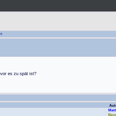
ht
e
v
o
r
e
s
z
u
s
p
ä
t
i
s
t
?
Aut
Mat
Ben