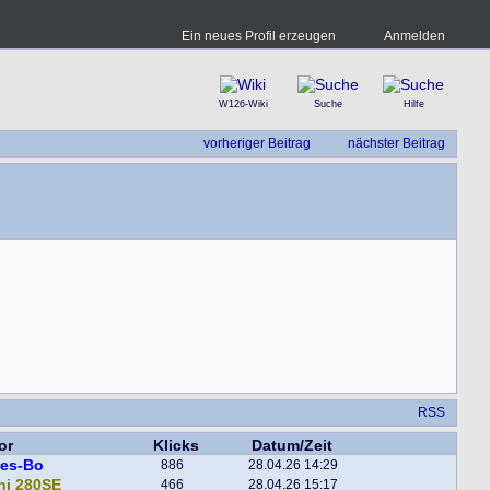
Ein neues Profil erzeugen
Anmelden
W126-Wiki
Suche
Hilfe
vorheriger Beitrag
nächster Beitrag
RSS
or
Klicks
Datum/Zeit
tes-Bo
886
28.04.26 14:29
ni 280SE
466
28.04.26 15:17