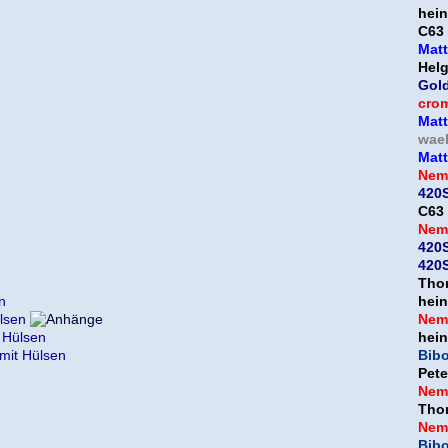
hein
C63
Mat
Helg
Gol
cro
Mat
wael
Mat
Nem
420S
C63
Nem
420S
420S
Thor
n
hein
ülsen
Nem
t Hülsen
hein
 mit Hülsen
Bib
Pet
Nem
Thor
Nem
Bib