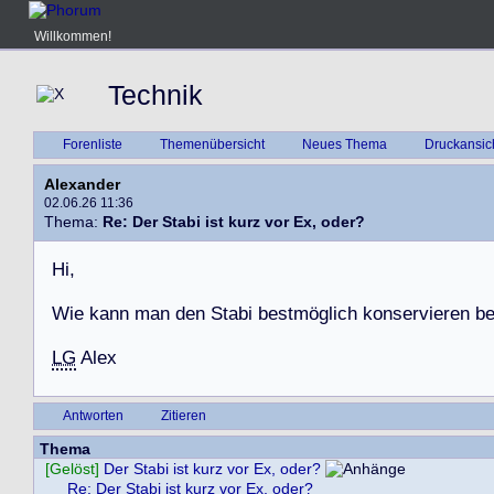
Willkommen!
Technik
Forenliste
Themenübersicht
Neues Thema
Druckansic
Alexander
02.06.26 11:36
Thema:
Re: Der Stabi ist kurz vor Ex, oder?
H
i
,
W
i
e
k
a
n
n
m
a
n
d
e
n
S
t
a
b
i
b
e
s
t
m
ö
g
l
i
c
h
k
o
n
s
e
r
v
i
e
r
e
n
b
LG
A
l
e
x
Antworten
Zitieren
Thema
[Gelöst]
Der Stabi ist kurz vor Ex, oder?
Re: Der Stabi ist kurz vor Ex, oder?