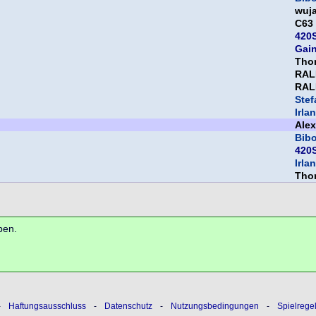
wuj
C63
420S
Gai
Thor
RAL
RAL
Ste
Irla
Ale
Bib
420S
Irla
Thor
ben.
-
Haftungsausschluss
-
Datenschutz
-
Nutzungsbedingungen
-
Spielrege