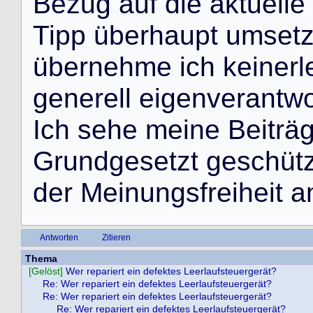
B
e
z
u
g
a
u
f
d
i
e
a
k
t
u
e
l
l
e
T
i
p
p
ü
b
e
r
h
a
u
p
t
u
m
s
e
t
ü
b
e
r
n
e
h
m
e
i
c
h
k
e
i
n
e
r
l
g
e
n
e
r
e
l
l
e
i
g
e
n
v
e
r
a
n
t
w
I
c
h
s
e
h
e
m
e
i
n
e
B
e
i
t
r
ä
G
r
u
n
d
g
e
s
e
t
z
t
g
e
s
c
h
ü
t
d
e
r
M
e
i
n
u
n
g
s
f
r
e
i
h
e
i
t
a
Antworten
Zitieren
Thema
[Gelöst]
Wer repariert ein defektes Leerlaufsteuergerät?
Re: Wer repariert ein defektes Leerlaufsteuergerät?
Re: Wer repariert ein defektes Leerlaufsteuergerät?
Re: Wer repariert ein defektes Leerlaufsteuergerät?