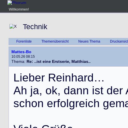
Willkommen!
Technik
Forenliste
Themenübersicht
Neues Thema
Druckansic
Mattes-Bo
10.05.26 08:15
Thema:
Re: ..ist eine Erstserie, Matthias..
L
i
e
b
e
r
R
e
i
n
h
a
r
d
…
A
h
j
a
,
o
k
,
d
a
n
n
i
s
t
d
e
r
s
c
h
o
n
e
r
f
o
l
g
r
e
i
c
h
g
e
m