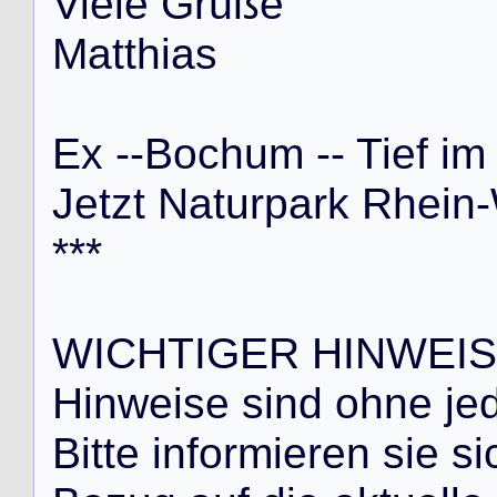
V
i
e
l
e
G
r
ü
ß
e
M
a
t
t
h
i
a
s
E
x
-
-
B
o
c
h
u
m
-
-
T
i
e
f
i
m
J
e
t
z
t
N
a
t
u
r
p
a
r
k
R
h
e
i
n
-
*
*
*
W
I
C
H
T
I
G
E
R
H
I
N
W
E
I
S
H
i
n
w
e
i
s
e
s
i
n
d
o
h
n
e
j
e
B
i
t
t
e
i
n
f
o
r
m
i
e
r
e
n
s
i
e
s
i