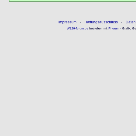
Impressum
-
Haftungsausschluss
-
Daten
W126-forum.de
betrieben mit
Phorum
- Grafik, G