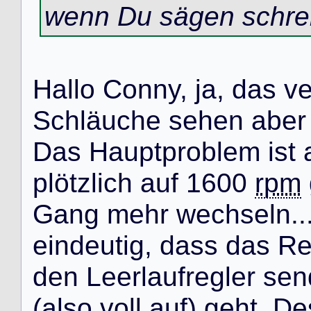
wenn Du sägen schrei
H
a
l
l
o
C
o
n
n
y
,
j
a
,
d
a
s
v
S
c
h
l
ä
u
c
h
e
s
e
h
e
n
a
b
e
r
D
a
s
H
a
u
p
t
p
r
o
b
l
e
m
i
s
t
p
l
ö
t
z
l
i
c
h
a
u
f
1
6
0
0
rpm
G
a
n
g
m
e
h
r
w
e
c
h
s
e
l
n
.
.
e
i
n
d
e
u
t
i
g
,
d
a
s
s
d
a
s
R
d
e
n
L
e
e
r
l
a
u
f
r
e
g
l
e
r
s
e
n
(
a
l
s
o
v
o
l
l
a
u
f
)
g
e
h
t
.
D
e