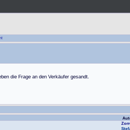
ht
e
b
e
n
d
i
e
F
r
a
g
e
a
n
d
e
n
V
e
r
k
ä
u
f
e
r
g
e
s
a
n
d
t
.
Aut
Zorr
Ste