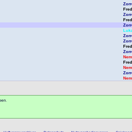
Zorr
Fre
Zorr
Fre
Zorr
Luk
Zorr
Zorr
Fre
Zorr
Nem
Fre
Nem
Zorr
Nem
ben.