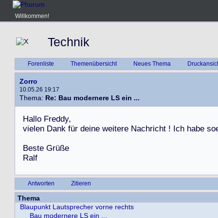
Willkommen!
Technik
Forenliste
Themenübersicht
Neues Thema
Druckansic
Zorro
10.05.26 19:17
Thema:
Re: Bau modernere LS ein ...
H
a
l
l
o
F
r
e
d
d
y
,
v
i
e
l
e
n
D
a
n
k
f
ü
r
d
e
i
n
e
w
e
i
t
e
r
e
N
a
c
h
r
i
c
h
t
!
I
c
h
h
a
b
e
s
o
B
e
s
t
e
G
r
ü
ß
e
R
a
l
f
Antworten
Zitieren
Thema
Blaupunkt Lautsprecher vorne rechts
Bau modernere LS ein ...