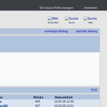
Ein neues Profil erzeugen
Anmelden
W126-Wiki
Suche
Hilfe
vorheriger Beitrag
nächster Beitrag
RSS
or
Klicks
Datum/Zeit
o
405
10.05.26 12:50
fanSK
307
10.05.26 13:51