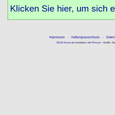
Klicken Sie hier, um sich 
Impressum
-
Haftungsausschluss
-
Daten
W126-forum.de
betrieben mit
Phorum
- Grafik, G