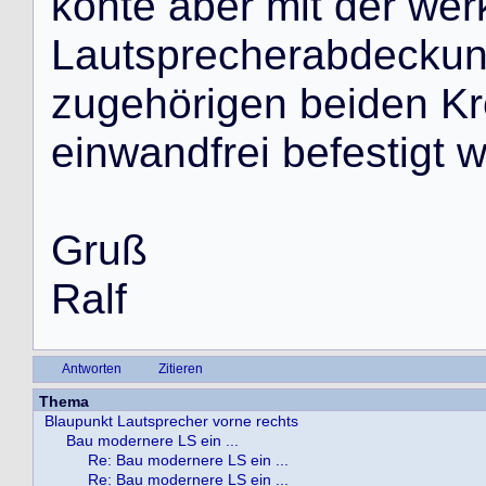
k
o
n
t
e
a
b
e
r
m
i
t
d
e
r
w
e
r
L
a
u
t
s
p
r
e
c
h
e
r
a
b
d
e
c
k
u
z
u
g
e
h
ö
r
i
g
e
n
b
e
i
d
e
n
K
r
e
i
n
w
a
n
d
f
r
e
i
b
e
f
e
s
t
i
g
t
G
r
u
ß
R
a
l
f
Antworten
Zitieren
Thema
Blaupunkt Lautsprecher vorne rechts
Bau modernere LS ein ...
Re: Bau modernere LS ein ...
Re: Bau modernere LS ein ...