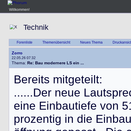
Willkommen!
Technik
Forenliste
Themenübersicht
Neues Thema
Druckansic
Zorro
22.05.26 07:32
Thema:
Re: Bau modernere LS ein ...
B
e
r
e
i
t
s
m
i
t
g
e
t
e
i
l
t
:
.
.
.
.
.
.
D
e
r
n
e
u
e
L
a
u
t
s
p
r
e
e
i
n
e
E
i
n
b
a
u
t
i
e
f
e
v
o
n
5
p
r
o
z
e
n
t
i
g
i
n
d
i
e
E
i
n
b
a