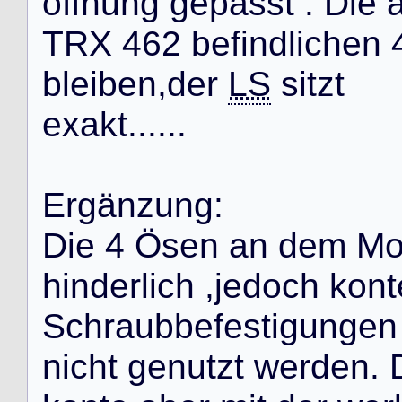
ö
f
f
n
u
n
g
g
e
p
a
s
s
t
.
D
i
e
T
R
X
4
6
2
b
e
f
i
n
d
l
i
c
h
e
n
b
l
e
i
b
e
n
,
d
e
r
LS
s
i
t
z
t
e
x
a
k
t
.
.
.
.
.
.
E
r
g
ä
n
z
u
n
g
:
D
i
e
4
Ö
s
e
n
a
n
d
e
m
M
h
i
n
d
e
r
l
i
c
h
,
j
e
d
o
c
h
k
o
n
t
S
c
h
r
a
u
b
b
e
f
e
s
t
i
g
u
n
g
e
n
n
i
c
h
t
g
e
n
u
t
z
t
w
e
r
d
e
n
.