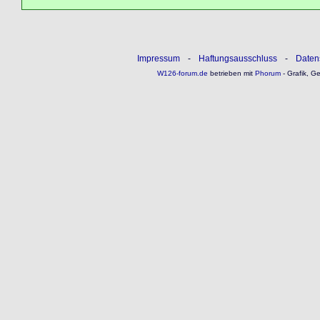
Impressum
-
Haftungsausschluss
-
Daten
W126-forum.de
betrieben mit
Phorum
- Grafik, G