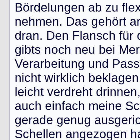
B
ö
r
d
e
l
u
n
g
e
n
a
b
z
u
f
l
e
n
e
h
m
e
n
.
D
a
s
g
e
h
ö
r
t
a
d
r
a
n
.
D
e
n
F
l
a
n
s
c
h
f
ü
r
g
i
b
t
s
n
o
c
h
n
e
u
b
e
i
M
e
r
V
e
r
a
r
b
e
i
t
u
n
g
u
n
d
P
a
s
s
n
i
c
h
t
w
i
r
k
l
i
c
h
b
e
k
l
a
g
e
n
l
e
i
c
h
t
v
e
r
d
r
e
h
t
d
r
i
n
n
e
n
a
u
c
h
e
i
n
f
a
c
h
m
e
i
n
e
S
c
g
e
r
a
d
e
g
e
n
u
g
a
u
s
g
e
r
i
S
c
h
e
l
l
e
n
a
n
g
e
z
o
g
e
n
h