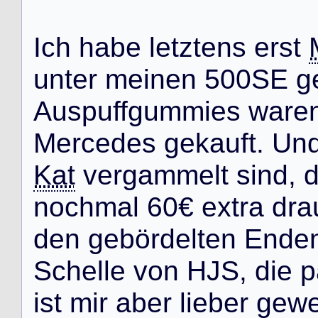
I
c
h
h
a
b
e
l
e
t
z
t
e
n
s
e
r
s
t
u
n
t
e
r
m
e
i
n
e
n
5
0
0
S
E
g
A
u
s
p
u
f
f
g
u
m
m
i
e
s
w
a
r
e
M
e
r
c
e
d
e
s
g
e
k
a
u
f
t
.
U
n
Kat
v
e
r
g
a
m
m
e
l
t
s
i
n
d
,
n
o
c
h
m
a
l
6
0
€
e
x
t
r
a
d
r
a
d
e
n
g
e
b
ö
r
d
e
l
t
e
n
E
n
d
e
S
c
h
e
l
l
e
v
o
n
H
J
S
,
d
i
e
p
i
s
t
m
i
r
a
b
e
r
l
i
e
b
e
r
g
e
w