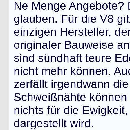
N
e
M
e
n
g
e
A
n
g
e
b
o
t
e
?
g
l
a
u
b
e
n
.
F
ü
r
d
i
e
V
8
g
i
e
i
n
z
i
g
e
n
H
e
r
s
t
e
l
l
e
r
,
d
e
o
r
i
g
i
n
a
l
e
r
B
a
u
w
e
i
s
e
a
n
s
i
n
d
s
ü
n
d
h
a
f
t
t
e
u
r
e
E
d
n
i
c
h
t
m
e
h
r
k
ö
n
n
e
n
.
A
u
z
e
r
f
ä
l
l
t
i
r
g
e
n
d
w
a
n
n
d
i
e
S
c
h
w
e
i
ß
n
ä
h
t
e
k
ö
n
n
e
n
n
i
c
h
t
s
f
ü
r
d
i
e
E
w
i
g
k
e
i
t
,
d
a
r
g
e
s
t
e
l
l
t
w
i
r
d
.