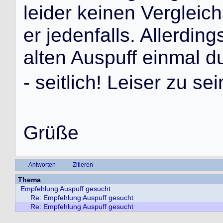
l
e
i
d
e
r
k
e
i
n
e
n
V
e
r
g
l
e
i
c
h
e
r
j
e
d
e
n
f
a
l
l
s
.
A
l
l
e
r
d
i
n
g
a
l
t
e
n
A
u
s
p
u
f
f
e
i
n
m
a
l
d
-
s
e
i
t
l
i
c
h
!
L
e
i
s
e
r
z
u
s
e
i
G
r
ü
ß
e
Antworten
Zitieren
Thema
Empfehlung Auspuff gesucht
Re: Empfehlung Auspuff gesucht
Re: Empfehlung Auspuff gesucht