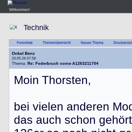
Willkommen!
Technik
Forenliste
Themenübersicht
Neues Thema
Druckansic
Onkel Benz
20.05.26 07:58
Thema:
Re: Federbruch vorne A1263211704
M
o
i
n
T
h
o
r
s
t
e
n
,
b
e
i
v
i
e
l
e
n
a
n
d
e
r
e
n
M
o
d
a
s
a
u
c
h
s
c
h
o
n
g
e
h
ö
r
t