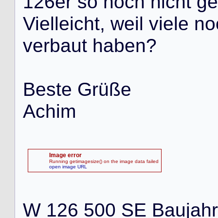
1
2
6
e
r
s
o
n
o
c
h
n
i
c
h
t
g
e
V
i
e
l
l
e
i
c
h
t
,
w
e
i
l
v
i
e
l
e
n
o
v
e
r
b
a
u
t
h
a
b
e
n
?
B
e
s
t
e
G
r
ü
ß
e
A
c
h
i
m
Image error
Running getimagesize() on the image data failed
open image URL
W
1
2
6
5
0
0
S
E
B
a
u
j
a
h
r