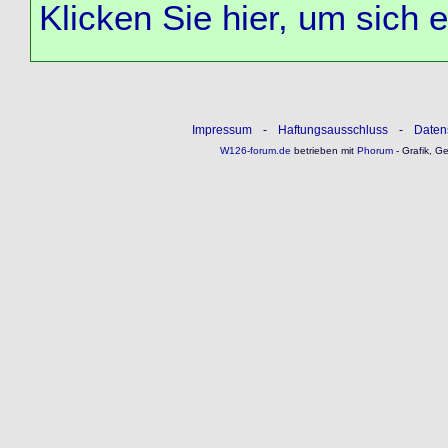
Klicken Sie hier, um sich 
Impressum
-
Haftungsausschluss
-
Daten
W126-forum.de
betrieben mit
Phorum
- Grafik, G