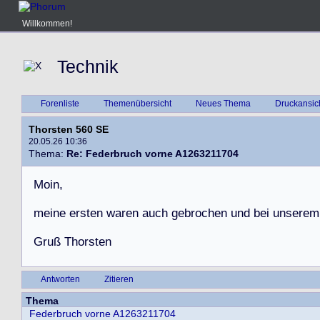
Willkommen!
Technik
Forenliste
Themenübersicht
Neues Thema
Druckansic
Thorsten 560 SE
20.05.26 10:36
Thema:
Re: Federbruch vorne A1263211704
M
o
i
n
,
m
e
i
n
e
e
r
s
t
e
n
w
a
r
e
n
a
u
c
h
g
e
b
r
o
c
h
e
n
u
n
d
b
e
i
u
n
s
e
r
e
m
G
r
u
ß
T
h
o
r
s
t
e
n
Antworten
Zitieren
Thema
Federbruch vorne A1263211704