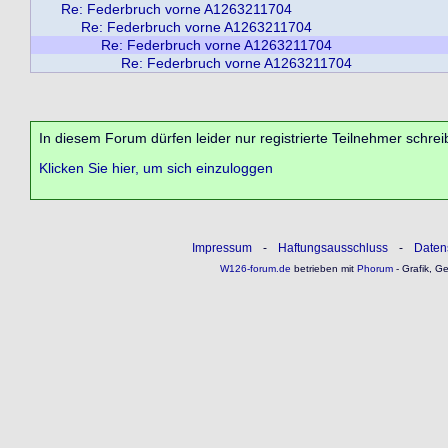
Re: Federbruch vorne A1263211704
Re: Federbruch vorne A1263211704
Re: Federbruch vorne A1263211704
Re: Federbruch vorne A1263211704
In diesem Forum dürfen leider nur registrierte Teilnehmer schrei
Klicken Sie hier, um sich einzuloggen
Impressum
-
Haftungsausschluss
-
Daten
W126-forum.de
betrieben mit
Phorum
- Grafik, G