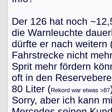
D
e
r
1
2
6
h
a
t
n
o
c
h
~
1
2
,
d
i
e
W
a
r
n
l
e
u
c
h
t
e
d
a
u
e
r
d
ü
r
f
t
e
e
r
n
a
c
h
w
e
i
t
e
r
n
F
a
h
r
s
t
r
e
c
k
e
n
i
c
h
t
m
e
h
S
p
r
i
t
m
e
h
r
f
ö
r
d
e
r
n
k
ö
n
o
f
t
i
n
d
e
n
R
e
s
e
r
v
e
b
e
r
e
8
0
L
i
t
e
r
(
Rekord war etwas >87
S
o
r
r
y
,
a
b
e
r
i
c
h
k
a
n
n
m
M
e
r
c
e
d
e
s
s
e
i
n
e
n
K
u
n