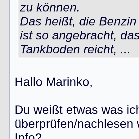
zu können.
Das heißt, die Benzin
ist so angebracht, das
Tankboden reicht, ...
H
a
l
l
o
M
a
r
i
n
k
o
,
D
u
w
e
i
ß
t
e
t
w
a
s
w
a
s
i
c
ü
b
e
r
p
r
ü
f
e
n
/
n
a
c
h
l
e
s
e
n
I
n
f
o
?