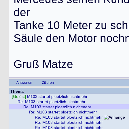
d
e
r
T
a
n
k
e
1
0
M
e
t
e
r
z
u
s
c
h
S
ä
u
l
e
d
e
n
M
o
t
o
r
n
o
c
h
G
r
u
ß
M
a
t
z
e
Antworten
Zitieren
Thema
[Gelöst]
M103 startet ploetzlich nichtmehr
Re: M103 startet ploetzlich nichtmehr
Re: M103 startet ploetzlich nichtmehr
Re: M103 startet ploetzlich nichtmehr
Re: M103 startet ploetzlich nichtmehr
Re: M103 startet ploetzlich nichtmehr
Re: M103 startet ploetzlich nichtmehr