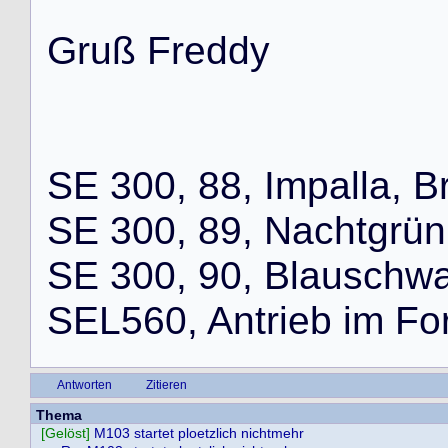
G
r
u
ß
F
r
e
d
d
y
S
E
3
0
0
,
8
8
,
I
m
p
a
l
l
a
,
B
S
E
3
0
0
,
8
9
,
N
a
c
h
t
g
r
ü
n
S
E
3
0
0
,
9
0
,
B
l
a
u
s
c
h
w
S
E
L
5
6
0
,
A
n
t
r
i
e
b
i
m
F
o
Antworten
Zitieren
Thema
[Gelöst]
M103 startet ploetzlich nichtmehr