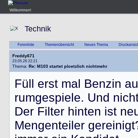
Willkommen!
Technik
Forenliste
Themenübersicht
Neues Thema
Druckansic
Freddy671
23.05.26 22:21
Thema:
Re: M103 startet ploetzlich nichtmehr
F
ü
l
l
e
r
s
t
m
a
l
B
e
n
z
i
n
a
r
u
m
g
e
s
p
i
e
l
e
.
U
n
d
n
i
c
h
D
e
r
F
i
l
t
e
r
h
i
n
t
e
n
i
s
t
n
e
M
e
n
g
e
n
t
e
i
l
e
r
g
e
r
e
i
n
i
g
t