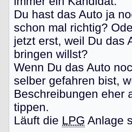
i
m
m
e
r
e
i
n
K
a
n
d
i
d
a
t
.
D
u
h
a
s
t
d
a
s
A
u
t
o
j
a
n
o
s
c
h
o
n
m
a
l
r
i
c
h
t
i
g
?
O
d
j
e
t
z
t
e
r
s
t
,
w
e
i
l
D
u
d
a
s
b
r
i
n
g
e
n
w
i
l
l
s
t
?
W
e
n
n
D
u
d
a
s
A
u
t
o
n
o
s
e
l
b
e
r
g
e
f
a
h
r
e
n
b
i
s
t
,
w
B
e
s
c
h
r
e
i
b
u
n
g
e
n
e
h
e
r
t
i
p
p
e
n
.
L
ä
u
f
t
d
i
e
LPG
A
n
l
a
g
e