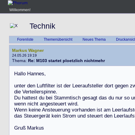
Willkommen!
Technik
Forenliste
Themenübersicht
Neues Thema
Druckansic
Markus Wagner
24.05.26 19:19
Thema:
Re: M103 startet ploetzlich nichtmehr
H
a
l
l
o
H
a
n
n
e
s
,
u
n
t
e
r
d
e
n
L
u
f
t
f
i
l
t
e
r
i
s
t
d
e
r
L
e
e
r
a
u
f
s
t
e
l
l
e
r
d
o
r
t
g
e
g
e
n
z
d
i
e
V
e
r
t
e
i
l
e
r
s
p
i
n
n
e
.
D
u
h
a
t
t
e
s
t
d
u
b
e
i
S
t
a
m
m
t
i
s
c
h
g
e
s
a
g
t
d
a
s
d
u
n
u
r
s
o
u
w
e
n
n
n
i
c
h
t
a
n
g
e
s
t
e
u
e
r
t
w
i
r
d
.
W
e
n
n
k
e
i
n
e
A
n
s
t
e
u
e
r
u
n
g
v
o
r
h
a
n
d
e
n
i
s
t
a
m
L
e
e
r
l
a
u
f
s
t
d
a
s
S
t
e
u
e
r
g
e
r
ä
t
k
e
i
n
S
t
r
o
m
u
n
d
s
t
e
u
e
r
t
d
e
n
L
e
e
r
l
a
u
f
s
G
r
u
ß
M
a
r
k
u
s