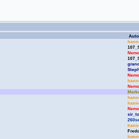
Auto
hann
107_
Nem
107_
gran
Step
Nem
hann
Nem
Mark
hann
hann
Nem
sir_t
260s
hann
Fred
hann