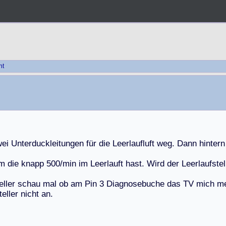
ht
w
e
i
U
n
t
e
r
d
u
c
k
l
e
i
t
u
n
g
e
n
f
ü
r
d
i
e
L
e
e
r
l
a
u
f
l
u
f
t
w
e
g
.
D
a
n
n
h
i
n
t
e
r
n
m
d
i
e
k
n
a
p
p
5
0
0
/
m
i
n
i
m
L
e
e
r
l
a
u
f
t
h
a
s
t
.
W
i
r
d
d
e
r
L
e
e
r
l
a
u
f
s
t
e
l
e
l
l
e
r
s
c
h
a
u
m
a
l
o
b
a
m
P
i
n
3
D
i
a
g
n
o
s
e
b
u
c
h
e
d
a
s
T
V
m
i
c
h
m
t
e
l
l
e
r
n
i
c
h
t
a
n
.