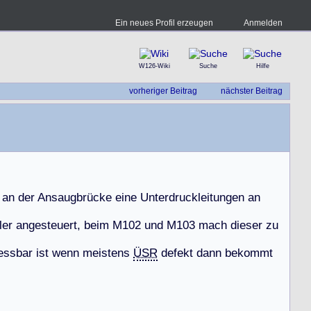
Ein neues Profil erzeugen
Anmelden
W126-Wiki
Suche
Hilfe
vorheriger Beitrag
nächster Beitrag
a
n
d
e
r
A
n
s
a
u
g
b
r
ü
c
k
e
e
i
n
e
U
n
t
e
r
d
r
u
c
k
l
e
i
t
u
n
g
e
n
a
n
l
e
r
a
n
g
e
s
t
e
u
e
r
t
,
b
e
i
m
M
1
0
2
u
n
d
M
1
0
3
m
a
c
h
d
i
e
s
e
r
z
u
e
s
s
b
a
r
i
s
t
w
e
n
n
m
e
i
s
t
e
n
s
ÜSR
d
e
f
e
k
t
d
a
n
n
b
e
k
o
m
m
t