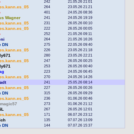
o
242
21.05.26 21:01
es.kann.es_05
264
23.05.26 21:21
o
401
24.05.26 08:36
us Wagner
241
24.05.26 19:19
es.kann.es_05
231
26.05.26 00:10
es.kann.es_05
222
26.05.26 00:05
o
252
21.05.26 09:11
oni
264
21.05.26 16:26
e DN
275
22.05.26 09:40
es.kann.es_05
226
23.05.26 21:18
dy671
280
23.05.26 22:21
es.kann.es_05
247
26.05.26 00:25
dy671
253
26.05.26 00:40
ag
223
24.05.26 06:45
es.kann.es_05
270
24.05.26 14:26
adt
241
25.05.26 08:14
es.kann.es_05
227
26.05.26 00:26
e DN
315
26.05.26 09:29
es.kann.es_05
236
01.06.26 00:46
kmagic57
273
01.06.26 21:12
SL
267
26.05.26 12:01
es.kann.es_05
171
06.07.26 23:12
ich
135
07.07.26 13:09
e DN
144
07.07.26 15:37