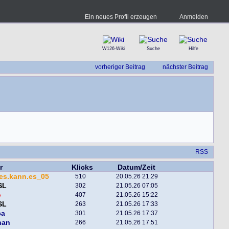
Ein neues Profil erzeugen
Anmelden
W126-Wiki
Suche
Hilfe
vorheriger Beitrag
nächster Beitrag
RSS
r
Klicks
Datum/Zeit
es.kann.es_05
510
20.05.26 21:29
SL
302
21.05.26 07:05
o
407
21.05.26 15:22
SL
263
21.05.26 17:33
ca
301
21.05.26 17:37
han
266
21.05.26 17:51