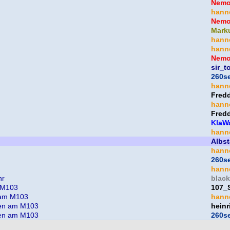
Nem
hann
Nem
Mark
hann
hann
Nem
sir_t
260s
hann
Fred
hann
Fred
KlaW
hann
Albst
hann
260s
hann
hr
blac
m M103
107_
n am M103
hann
llen am M103
heinr
llen am M103
260s