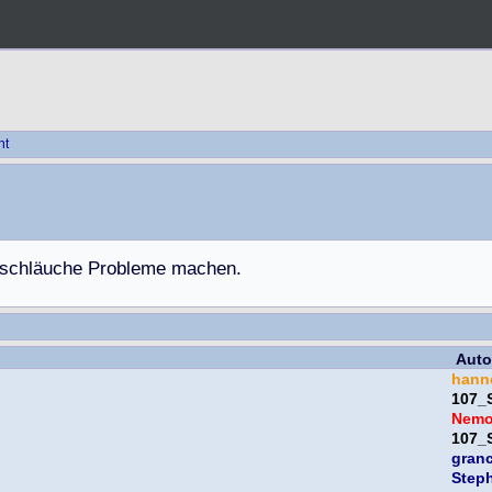
ht
s
c
h
l
ä
u
c
h
e
P
r
o
b
l
e
m
e
m
a
c
h
e
n
.
Auto
hann
107_
Nem
107_
gran
Step