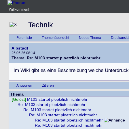
Willkommen!
Technik
Forenliste
Themenübersicht
Neues Thema
Druckansic
Albstadt
25.05.26 08:14
Thema:
Re: M103 startet ploetzlich nichtmehr
I
m
W
i
k
i
g
i
b
t
e
s
e
i
n
e
B
e
s
c
h
r
e
i
b
u
n
g
w
e
l
c
h
e
U
n
t
e
r
d
r
u
c
k
Antworten
Zitieren
Thema
[Gelöst]
M103 startet ploetzlich nichtmehr
Re: M103 startet ploetzlich nichtmehr
Re: M103 startet ploetzlich nichtmehr
Re: M103 startet ploetzlich nichtmehr
Re: M103 startet ploetzlich nichtmehr
Re: M103 startet ploetzlich nichtmehr