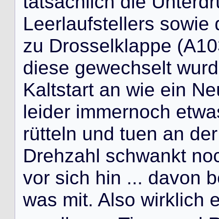
t
a
t
s
ä
c
h
l
i
c
h
d
i
e
U
n
t
e
r
d
r
L
e
e
r
l
a
u
f
s
t
e
l
l
e
r
s
s
o
w
i
e
z
u
D
r
o
s
s
e
l
k
l
a
p
p
e
(
A
1
0
d
i
e
s
e
g
e
w
e
c
h
s
e
l
t
w
u
r
d
K
a
l
t
s
t
a
r
t
a
n
w
i
e
e
i
n
N
e
l
e
i
d
e
r
i
m
m
e
r
n
o
c
h
e
t
w
a
r
ü
t
t
e
l
n
u
n
d
t
u
e
n
a
n
d
e
r
D
r
e
h
z
a
h
l
s
c
h
w
a
n
k
t
n
o
v
o
r
s
i
c
h
h
i
n
.
.
.
d
a
v
o
n
b
w
a
s
m
i
t
.
A
l
s
o
w
i
r
k
l
i
c
h