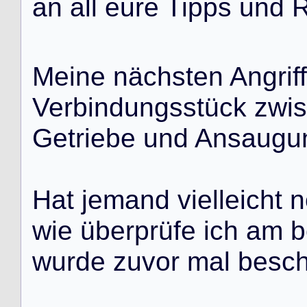
a
n
a
l
l
e
u
r
e
T
i
p
p
s
u
n
d
M
e
i
n
e
n
ä
c
h
s
t
e
n
A
n
g
r
i
f
f
V
e
r
b
i
n
d
u
n
g
s
s
t
ü
c
k
z
w
i
s
G
e
t
r
i
e
b
e
u
n
d
A
n
s
a
u
g
u
H
a
t
j
e
m
a
n
d
v
i
e
l
l
e
i
c
h
t
n
w
i
e
ü
b
e
r
p
r
ü
f
e
i
c
h
a
m
b
w
u
r
d
e
z
u
v
o
r
m
a
l
b
e
s
c