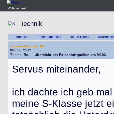
Willkommen!
Technik
Forenliste
Themenübersicht
Neues Thema
Druckansic
hannes.kann.es_05
06.07.26 23:12
Thema:
Re: ... Übersicht der Falschluftquellen am M103
S
e
r
v
u
s
m
i
t
e
i
n
a
n
d
e
r
,
i
c
h
d
a
c
h
t
e
i
c
h
g
e
b
m
a
l
m
e
i
n
e
S
-
K
l
a
s
s
e
j
e
t
z
t
e