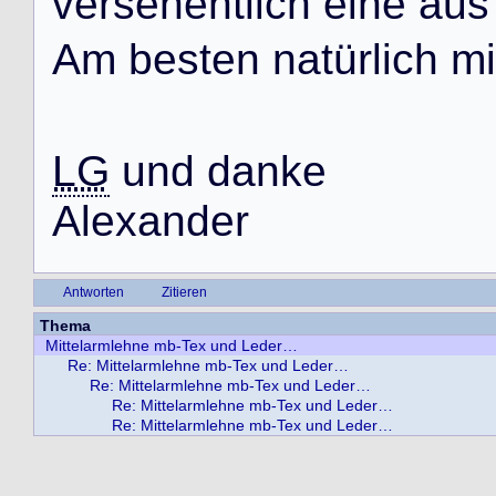
v
e
r
s
e
h
e
n
t
l
i
c
h
e
i
n
e
a
u
s
A
m
b
e
s
t
e
n
n
a
t
ü
r
l
i
c
h
m
i
LG
u
n
d
d
a
n
k
e
A
l
e
x
a
n
d
e
r
Antworten
Zitieren
Thema
Mittelarmlehne mb-Tex und Leder…
Re: Mittelarmlehne mb-Tex und Leder…
Re: Mittelarmlehne mb-Tex und Leder…
Re: Mittelarmlehne mb-Tex und Leder…
Re: Mittelarmlehne mb-Tex und Leder…