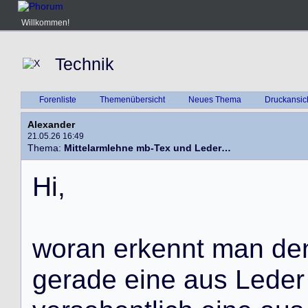
Willkommen!
Technik
Forenliste
Themenübersicht
Neues Thema
Druckansic
Alexander
21.05.26 16:49
Thema:
Mittelarmlehne mb-Tex und Leder…
H
i
,
w
o
r
a
n
e
r
k
e
n
n
t
m
a
n
d
e
g
e
r
a
d
e
e
i
n
e
a
u
s
L
e
d
e
r