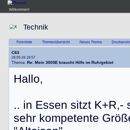
Willkommen!
Technik
Forenliste
Themenübersicht
Neues Thema
Druckansic
C63
26.05.26 18:57
Thema:
Re: Mein 300SE braucht Hilfe im Ruhrgebiet
H
a
l
l
o
,
.
.
i
n
E
s
s
e
n
s
i
t
z
t
K
+
R
,
-
s
e
h
r
k
o
m
p
e
t
e
n
t
e
G
r
ö
ß