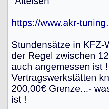
"
A
l
t
e
i
s
e
n
"
https://www.akr-tuning
S
t
u
n
d
e
n
s
ä
t
z
e
i
n
K
F
Z
-
d
e
r
R
e
g
e
l
z
w
i
s
c
h
e
n
1
2
a
u
c
h
a
n
g
e
m
e
s
s
e
n
i
s
t
!
V
e
r
t
r
a
g
s
w
e
r
k
s
t
ä
t
t
e
n
k
2
0
0
,
0
0
€
G
r
e
n
z
e
.
.
,
-
w
a
i
s
t
!