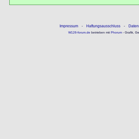
Impressum
-
Haftungsausschluss
-
Daten
W126-forum.de
betrieben mit
Phorum
- Grafik, G