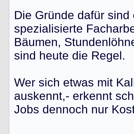
D
i
e
G
r
ü
n
d
e
d
a
f
ü
r
s
i
n
d
s
p
e
z
i
a
l
i
s
i
e
r
t
e
F
a
c
h
a
r
b
B
ä
u
m
e
n
,
S
t
u
n
d
e
n
l
ö
h
n
s
i
n
d
h
e
u
t
e
d
i
e
R
e
g
e
l
.
W
e
r
s
i
c
h
e
t
w
a
s
m
i
t
K
a
l
a
u
s
k
e
n
n
t
,
-
e
r
k
e
n
n
t
s
c
h
J
o
b
s
d
e
n
n
o
c
h
n
u
r
K
o
s