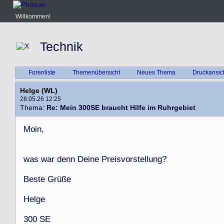
Willkommen!
Technik
Forenliste
Themenübersicht
Neues Thema
Druckansic
Helge (WL)
28.05.26 12:25
Thema:
Re: Mein 300SE braucht Hilfe im Ruhrgebiet
M
o
i
n
,
w
a
s
w
a
r
d
e
n
n
D
e
i
n
e
P
r
e
i
s
v
o
r
s
t
e
l
l
u
n
g
?
B
e
s
t
e
G
r
ü
ß
e
H
e
l
g
e
3
0
0
S
E