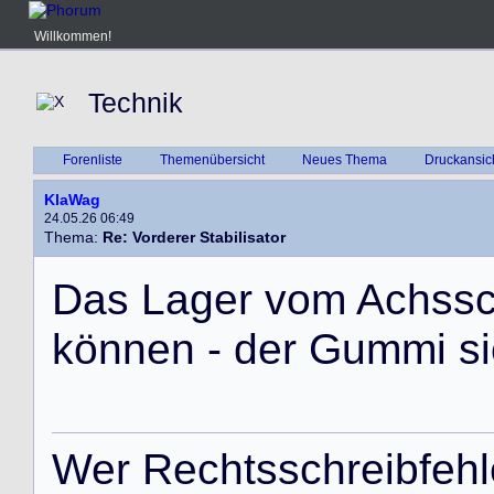
Willkommen!
Technik
Forenliste
Themenübersicht
Neues Thema
Druckansic
KlaWag
24.05.26 06:49
Thema:
Re: Vorderer Stabilisator
D
a
s
L
a
g
e
r
v
o
m
A
c
h
s
s
k
ö
n
n
e
n
-
d
e
r
G
u
m
m
i
s
i
W
e
r
R
e
c
h
t
s
s
c
h
r
e
i
b
f
e
h
l