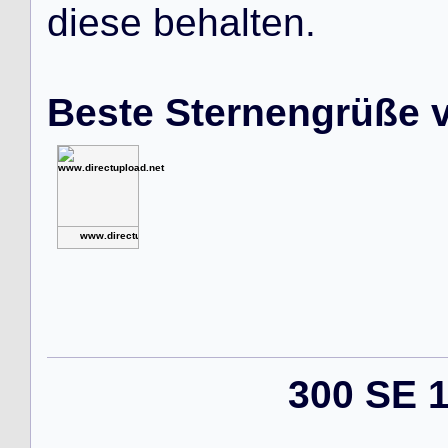
d
i
e
s
e
b
e
h
a
l
t
e
n
.
Beste Sternengrüße 
www.directupload.net
300 SE 