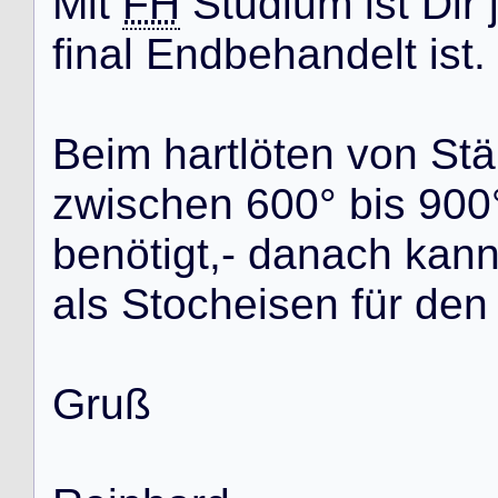
M
i
t
FH
S
t
u
d
i
u
m
i
s
t
D
i
r
f
i
n
a
l
E
n
d
b
e
h
a
n
d
e
l
t
i
s
t
.
B
e
i
m
h
a
r
t
l
ö
t
e
n
v
o
n
S
t
ä
z
w
i
s
c
h
e
n
6
0
0
°
b
i
s
9
0
0
b
e
n
ö
t
i
g
t
,
-
d
a
n
a
c
h
k
a
n
a
l
s
S
t
o
c
h
e
i
s
e
n
f
ü
r
d
e
n
G
r
u
ß