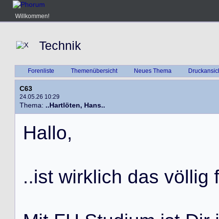
Willkommen!
Technik
Forenliste
Themenübersicht
Neues Thema
Druckansic
C63
24.05.26 10:29
Thema:
..Hartlöten, Hans..
H
a
l
l
o
,
.
.
i
s
t
w
i
r
k
l
i
c
h
d
a
s
v
ö
l
l
i
g