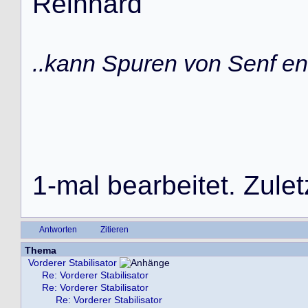
R
e
i
n
h
a
r
d
..kann Spuren von Senf ent
1
-
m
a
l
b
e
a
r
b
e
i
t
e
t
.
Z
u
l
e
t
Antworten
Zitieren
Thema
Vorderer Stabilisator
Re: Vorderer Stabilisator
Re: Vorderer Stabilisator
Re: Vorderer Stabilisator