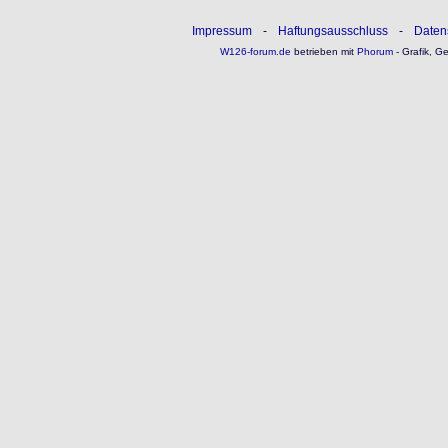
Impressum
-
Haftungsausschluss
-
Daten
W126-forum.de
betrieben mit
Phorum
- Grafik, G