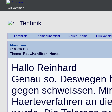
Willkommen!
Technik
Forenliste
Themenübersicht
Neues Thema
Druckansic
Irlandbenz
24.05.26 15:26
Thema:
Re: ..Hartlöten, Hans..
H
a
l
l
o
R
e
i
n
h
a
r
d
G
e
n
a
u
s
o
.
D
e
s
w
e
g
e
n
g
e
g
e
n
s
c
h
w
e
i
s
s
e
n
.
M
i
H
a
e
r
t
e
v
e
r
f
a
h
r
e
n
a
n
d
i