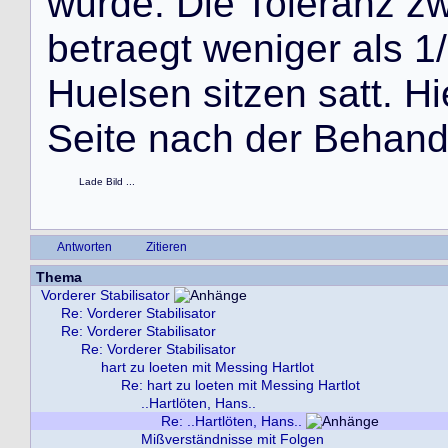
w
u
r
d
e
.
D
i
e
T
o
l
e
r
a
n
z
z
b
e
t
r
a
e
g
t
w
e
n
i
g
e
r
a
l
s
1
/
H
u
e
l
s
e
n
s
i
t
z
e
n
s
a
t
t
.
H
i
S
e
i
t
e
n
a
c
h
d
e
r
B
e
h
a
n
Lade Bild ...
Antworten
Zitieren
Thema
Vorderer Stabilisator
Re: Vorderer Stabilisator
Re: Vorderer Stabilisator
Re: Vorderer Stabilisator
hart zu loeten mit Messing Hartlot
Re: hart zu loeten mit Messing Hartlot
..Hartlöten, Hans..
Re: ..Hartlöten, Hans..
Mißverständnisse mit Folgen