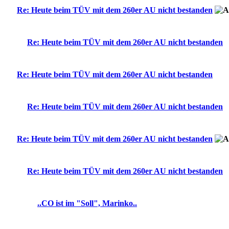
Re: Heute beim TÜV mit dem 260er AU nicht bestanden
Re: Heute beim TÜV mit dem 260er AU nicht bestanden
Re: Heute beim TÜV mit dem 260er AU nicht bestanden
Re: Heute beim TÜV mit dem 260er AU nicht bestanden
Re: Heute beim TÜV mit dem 260er AU nicht bestanden
Re: Heute beim TÜV mit dem 260er AU nicht bestanden
..CO ist im "Soll", Marinko..