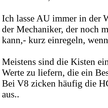
Ich lasse AU immer in der 
der Mechaniker, der noch 
kann,- kurz einregeln, wenn
Meistens sind die Kisten ei
Werte zu liefern, die ein B
Bei V8 zicken häufig die H
aus..