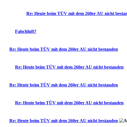
Re: Heute beim TÜV mit dem 260er AU nicht besta
Falschluft?
Re: Heute beim TÜV mit dem 260er AU nicht bestanden
Re: Heute beim TÜV mit dem 260er AU nicht bestanden
Re: Heute beim TÜV mit dem 260er AU nicht bestanden
Re: Heute beim TÜV mit dem 260er AU nicht bestanden
Re: Heute beim TÜV mit dem 260er AU nicht bestanden