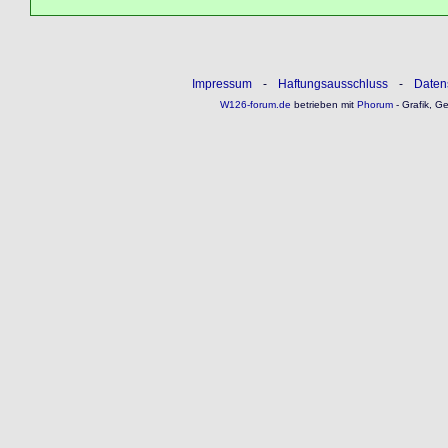
Impressum
-
Haftungsausschluss
-
Daten
W126-forum.de
betrieben mit
Phorum
- Grafik, G