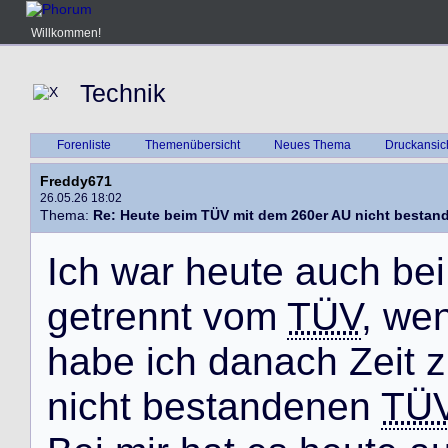
Willkommen!
Technik
Forenliste
Themenübersicht
Neues Thema
Druckansic
Freddy671
26.05.26 18:02
Thema:
Re: Heute beim TÜV mit dem 260er AU nicht bestan
I
c
h
w
a
r
h
e
u
t
e
a
u
c
h
b
e
i
g
e
t
r
e
n
n
t
v
o
m
TÜV
,
w
e
h
a
b
e
i
c
h
d
a
n
a
c
h
Z
e
i
t
z
n
i
c
h
t
b
e
s
t
a
n
d
e
n
e
n
TÜ