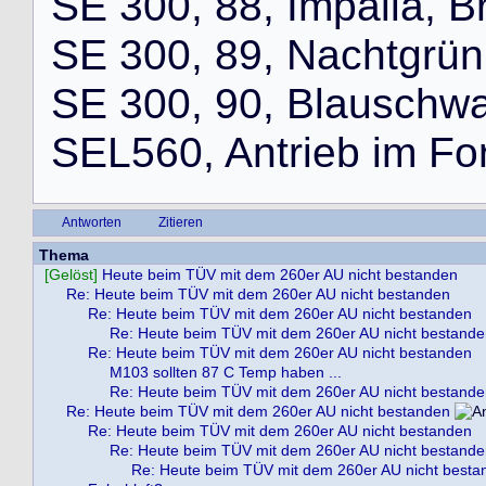
S
E
3
0
0
,
8
8
,
I
m
p
a
l
l
a
,
B
S
E
3
0
0
,
8
9
,
N
a
c
h
t
g
r
ü
n
S
E
3
0
0
,
9
0
,
B
l
a
u
s
c
h
w
S
E
L
5
6
0
,
A
n
t
r
i
e
b
i
m
F
o
Antworten
Zitieren
Thema
[Gelöst]
Heute beim TÜV mit dem 260er AU nicht bestanden
Re: Heute beim TÜV mit dem 260er AU nicht bestanden
Re: Heute beim TÜV mit dem 260er AU nicht bestanden
Re: Heute beim TÜV mit dem 260er AU nicht bestand
Re: Heute beim TÜV mit dem 260er AU nicht bestanden
M103 sollten 87 C Temp haben ...
Re: Heute beim TÜV mit dem 260er AU nicht bestand
Re: Heute beim TÜV mit dem 260er AU nicht bestanden
Re: Heute beim TÜV mit dem 260er AU nicht bestanden
Re: Heute beim TÜV mit dem 260er AU nicht bestand
Re: Heute beim TÜV mit dem 260er AU nicht besta