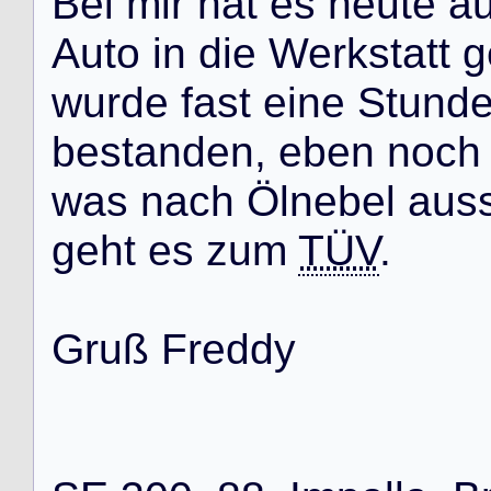
B
e
i
m
i
r
h
a
t
e
s
h
e
u
t
e
a
A
u
t
o
i
n
d
i
e
W
e
r
k
s
t
a
t
t
g
w
u
r
d
e
f
a
s
t
e
i
n
e
S
t
u
n
d
b
e
s
t
a
n
d
e
n
,
e
b
e
n
n
o
c
h
w
a
s
n
a
c
h
Ö
l
n
e
b
e
l
a
u
s
g
e
h
t
e
s
z
u
m
TÜV
.
G
r
u
ß
F
r
e
d
d
y