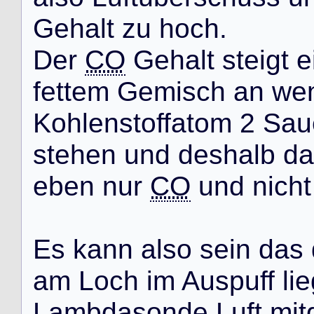
G
e
h
a
l
t
z
u
h
o
c
h
.
D
e
r
CO
G
e
h
a
l
t
s
t
e
i
g
t
e
f
e
t
t
e
m
G
e
m
i
s
c
h
a
n
w
e
K
o
h
l
e
n
s
t
o
f
f
a
t
o
m
2
S
a
u
s
t
e
h
e
n
u
n
d
d
e
s
h
a
l
b
d
a
e
b
e
n
n
u
r
CO
u
n
d
n
i
c
h
t
E
s
k
a
n
n
a
l
s
o
s
e
i
n
d
a
s
a
m
L
o
c
h
i
m
A
u
s
p
u
f
f
l
i
e
L
a
m
b
d
a
s
o
n
d
e
L
u
f
t
m
i
t