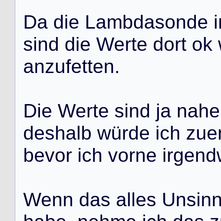
D
a
d
i
e
L
a
m
b
d
a
s
o
n
d
e
i
s
i
n
d
d
i
e
W
e
r
t
e
d
o
r
t
o
k
a
n
z
u
f
e
t
t
e
n
.
D
i
e
W
e
r
t
e
s
i
n
d
j
a
n
a
h
e
d
e
s
h
a
l
b
w
ü
r
d
e
i
c
h
z
u
e
b
e
v
o
r
i
c
h
v
o
r
n
e
i
r
g
e
n
d
W
e
n
n
d
a
s
a
l
l
e
s
U
n
s
i
n