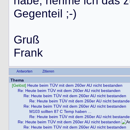
h
a
b
e
,
n
e
h
m
e
i
c
h
d
a
s
z
G
e
g
e
n
t
e
i
l
;
-
)
G
r
u
ß
F
r
a
n
k
Antworten
Zitieren
Thema
[Gelöst]
Heute beim TÜV mit dem 260er AU nicht bestanden
Re: Heute beim TÜV mit dem 260er AU nicht bestanden
Re: Heute beim TÜV mit dem 260er AU nicht bestanden
Re: Heute beim TÜV mit dem 260er AU nicht bestand
Re: Heute beim TÜV mit dem 260er AU nicht bestanden
M103 sollten 87 C Temp haben ...
Re: Heute beim TÜV mit dem 260er AU nicht bestand
Re: Heute beim TÜV mit dem 260er AU nicht bestanden
Re: Heute beim TÜV mit dem 260er AU nicht bestanden