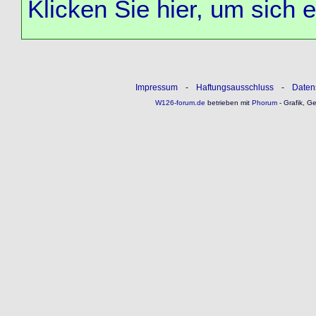
Klicken Sie hier, um sich 
Impressum
-
Haftungsausschluss
-
Daten
W126-forum.de
betrieben mit
Phorum
- Grafik, G