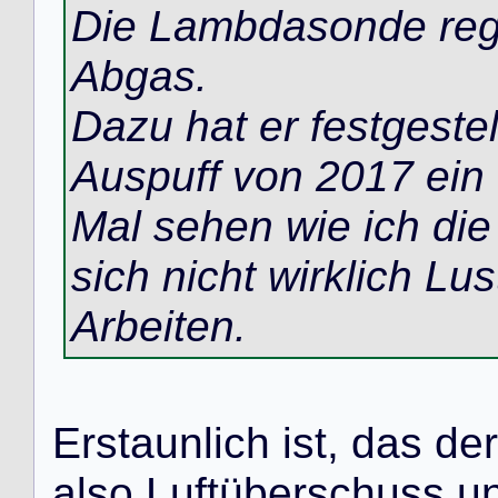
Die Lambdasonde rege
Abgas.
Dazu hat er festgestel
Auspuff von 2017 ein L
Mal sehen wie ich di
sich nicht wirklich Lus
Arbeiten.
E
r
s
t
a
u
n
l
i
c
h
i
s
t
,
d
a
s
d
e
r
a
l
s
o
L
u
f
t
ü
b
e
r
s
c
h
u
s
s
u