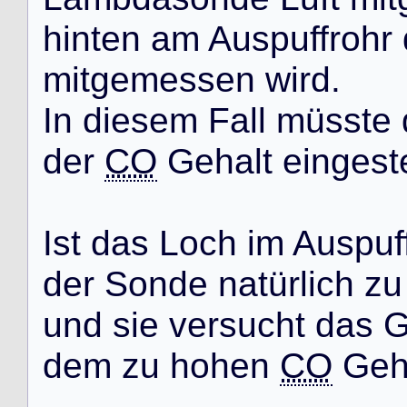
h
i
n
t
e
n
a
m
A
u
s
p
u
f
f
r
o
h
r
m
i
t
g
e
m
e
s
s
e
n
w
i
r
d
.
I
n
d
i
e
s
e
m
F
a
l
l
m
ü
s
s
t
e
d
e
r
CO
G
e
h
a
l
t
e
i
n
g
e
s
t
I
s
t
d
a
s
L
o
c
h
i
m
A
u
s
p
u
f
d
e
r
S
o
n
d
e
n
a
t
ü
r
l
i
c
h
z
u
u
n
d
s
i
e
v
e
r
s
u
c
h
t
d
a
s
d
e
m
z
u
h
o
h
e
n
CO
G
e