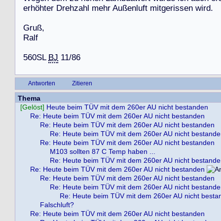
e
r
h
ö
h
t
e
r
D
r
e
h
z
a
h
l
m
e
h
r
A
u
ß
e
n
l
u
f
t
m
i
t
g
e
r
i
s
s
e
n
w
i
r
d
.
G
r
u
ß
,
R
a
l
f
5
6
0
S
L
BJ
1
1
/
8
6
Antworten
Zitieren
Thema
[Gelöst]
Heute beim TÜV mit dem 260er AU nicht bestanden
Re: Heute beim TÜV mit dem 260er AU nicht bestanden
Re: Heute beim TÜV mit dem 260er AU nicht bestanden
Re: Heute beim TÜV mit dem 260er AU nicht bestand
Re: Heute beim TÜV mit dem 260er AU nicht bestanden
M103 sollten 87 C Temp haben ...
Re: Heute beim TÜV mit dem 260er AU nicht bestand
Re: Heute beim TÜV mit dem 260er AU nicht bestanden
Re: Heute beim TÜV mit dem 260er AU nicht bestanden
Re: Heute beim TÜV mit dem 260er AU nicht bestand
Re: Heute beim TÜV mit dem 260er AU nicht besta
Falschluft?
Re: Heute beim TÜV mit dem 260er AU nicht bestanden