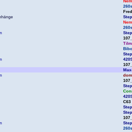
Nem
260
Fre
Ste
Nem
260
en
Ste
107
Til
Bib
Ste
en
420S
107
Max
en
domi
107
Ste
Con
420S
C63
Ste
Ste
107
en
Ste
260