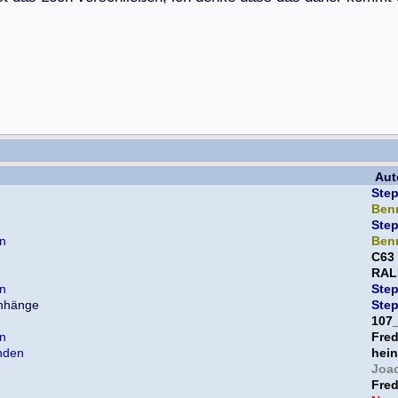
Aut
Ste
Ben
Ste
en
Ben
C63
RAL
en
Ste
Ste
107
en
Fre
nden
hein
Joa
Fre