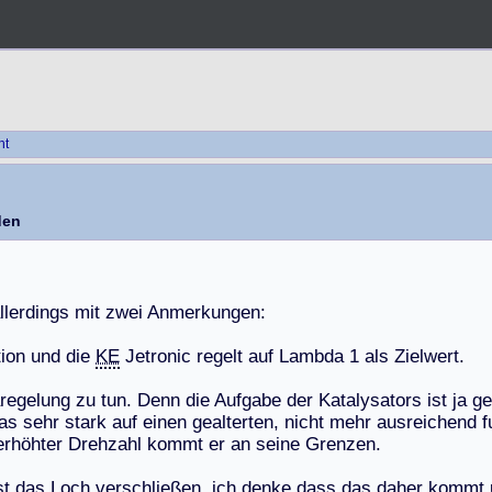
ht
den
l
l
e
r
d
i
n
g
s
m
i
t
z
w
e
i
A
n
m
e
r
k
u
n
g
e
n
:
t
i
o
n
u
n
d
d
i
e
KE
J
e
t
r
o
n
i
c
r
e
g
e
l
t
a
u
f
L
a
m
b
d
a
1
a
l
s
Z
i
e
l
w
e
r
t
.
r
e
g
e
l
u
n
g
z
u
t
u
n
.
D
e
n
n
d
i
e
A
u
f
g
a
b
e
d
e
r
K
a
t
a
l
y
s
a
t
o
r
s
i
s
t
j
a
g
e
a
s
s
e
h
r
s
t
a
r
k
a
u
f
e
i
n
e
n
g
e
a
l
t
e
r
t
e
n
,
n
i
c
h
t
m
e
h
r
a
u
s
r
e
i
c
h
e
n
d
f
e
r
h
ö
h
t
e
r
D
r
e
h
z
a
h
l
k
o
m
m
t
e
r
a
n
s
e
i
n
e
G
r
e
n
z
e
n
.
s
t
d
a
s
L
o
c
h
v
e
r
s
c
h
l
i
e
ß
e
n
,
i
c
h
d
e
n
k
e
d
a
s
s
d
a
s
d
a
h
e
r
k
o
m
m
t