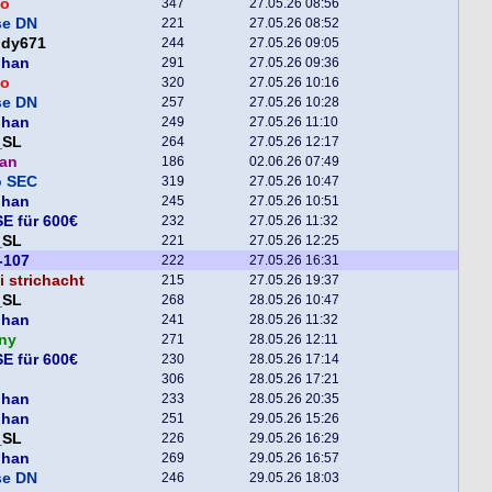
o
347
27.05.26 08:56
se DN
221
27.05.26 08:52
ddy671
244
27.05.26 09:05
phan
291
27.05.26 09:36
o
320
27.05.26 10:16
se DN
257
27.05.26 10:28
phan
249
27.05.26 11:10
_SL
264
27.05.26 12:17
man
186
02.06.26 07:49
o SEC
319
27.05.26 10:47
phan
245
27.05.26 10:51
E für 600€
232
27.05.26 11:32
_SL
221
27.05.26 12:25
-107
222
27.05.26 16:31
 strichacht
215
27.05.26 19:37
_SL
268
28.05.26 10:47
phan
241
28.05.26 11:32
ny
271
28.05.26 12:11
E für 600€
230
28.05.26 17:14
306
28.05.26 17:21
phan
233
28.05.26 20:35
phan
251
29.05.26 15:26
_SL
226
29.05.26 16:29
phan
269
29.05.26 16:57
se DN
246
29.05.26 18:03