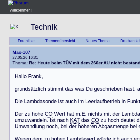
Willkommen!
Technik
Forenliste
Themenübersicht
Neues Thema
Druckansic
Max-107
27.05.26 16:31
Thema:
Re: Heute beim TÜV mit dem 260er AU nicht bestan
H
a
l
l
o
F
r
a
n
k
,
g
r
u
n
d
s
ä
t
z
l
i
c
h
s
t
i
m
m
t
d
a
s
w
a
s
D
u
g
e
s
c
h
r
i
e
b
e
n
h
a
s
t
,
a
D
i
e
L
a
m
b
d
a
s
o
n
d
e
i
s
t
a
u
c
h
i
m
L
e
e
r
l
a
u
f
b
e
t
r
i
e
b
i
n
F
u
n
k
D
e
r
z
u
h
o
h
e
CO
W
e
r
t
h
a
t
m
.
E
.
n
i
c
h
t
s
m
i
t
d
e
r
L
a
m
b
d
a
u
m
z
u
w
a
n
d
e
l
n
.
I
s
t
n
a
c
h
KAT
d
a
s
CO
z
u
h
o
c
h
d
e
u
t
e
t
d
U
m
w
a
n
d
l
u
n
g
n
o
c
h
,
b
e
i
d
e
r
h
ö
h
e
r
e
n
A
b
g
a
s
m
e
n
g
e
b
e
i
W
e
g
e
n
d
e
m
z
u
h
o
h
e
n
L
a
m
b
d
a
w
e
r
t
w
ü
r
d
e
i
c
h
a
u
c
h
e
r