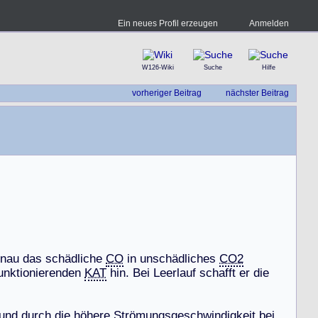
Ein neues Profil erzeugen
Anmelden
W126-Wiki
Suche
Hilfe
vorheriger Beitrag
nächster Beitrag
n
a
u
d
a
s
s
c
h
ä
d
l
i
c
h
e
CO
i
n
u
n
s
c
h
ä
d
l
i
c
h
e
s
CO2
u
n
k
t
i
o
n
i
e
r
e
n
d
e
n
KAT
h
i
n
.
B
e
i
L
e
e
r
l
a
u
f
s
c
h
a
f
f
t
e
r
d
i
e
u
n
d
d
u
r
c
h
d
i
e
h
ö
h
e
r
e
S
t
r
ö
m
u
n
g
s
g
e
s
c
h
w
i
n
d
i
g
k
e
i
t
b
e
i