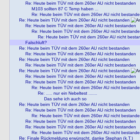
Re: Heute beim TÜV mit dem 260er AU nicht bestanden
M103 sollten 87 C Temp haben ...
Re: Heute beim TÜV mit dem 260er AU nicht bestand
Re: Heute beim TÜV mit dem 260er AU nicht bestanden
Re: Heute beim TÜV mit dem 260er AU nicht bestanden
Re: Heute beim TÜV mit dem 260er AU nicht bestand
Re: Heute beim TÜV mit dem 260er AU nicht besta
Falschluft?
Re: Heute beim TÜV mit dem 260er AU nicht bestanden
Re: Heute beim TÜV mit dem 260er AU nicht bestanden
Re: Heute beim TÜV mit dem 260er AU nicht bestanden
Re: Heute beim TÜV mit dem 260er AU nicht bestanden
Re: Heute beim TÜV mit dem 260er AU nicht bestanden
Re: Heute beim TÜV mit dem 260er AU nicht bestanden
Re: Heute beim TÜV mit dem 260er AU nicht bestanden
Re: Heute beim TÜV mit dem 260er AU nicht bestand
Re: ..... nur ein Nebeltest .......
Das sehe ich auch so
Re: Heute beim TÜV mit dem 260er AU nicht bestanden
Re: Heute beim TÜV mit dem 260er AU nicht bestanden
Re: Heute beim TÜV mit dem 260er AU nicht bestand
Re: Heute beim TÜV mit dem 260er AU nicht bestanden
Re: Heute beim TÜV mit dem 260er AU nicht bestanden
Re: Heute beim TÜV mit dem 260er AU nicht bestand
Re: Finale Rückmeldung erwünscht, danke Stephan (k.T.)