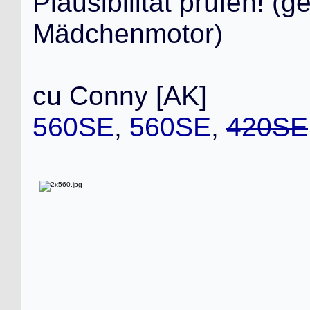
P
l
a
u
s
i
b
i
l
i
t
ä
t
p
r
ü
f
e
n
!
(
g
M
ä
d
c
h
e
n
m
o
t
o
r
)
c
u
C
o
n
n
y
[
A
K
]
560SE
,
560SE
,
420SE