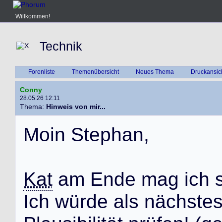
Willkommen!
Technik
Forenliste
Themenübersicht
Neues Thema
Druckansic
Conny
28.05.26 12:11
Thema:
Hinweis von mir...
M
o
i
n
S
t
e
p
h
a
n
,
Kat
a
m
E
n
d
e
m
a
g
i
c
h
I
c
h
w
ü
r
d
e
a
l
s
n
ä
c
h
s
t
e