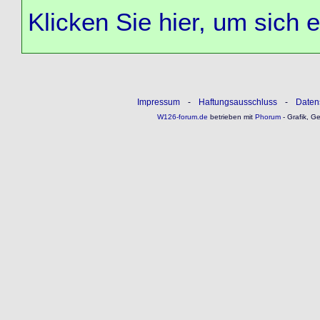
Klicken Sie hier, um sich 
Impressum
-
Haftungsausschluss
-
Daten
W126-forum.de
betrieben mit
Phorum
- Grafik, G