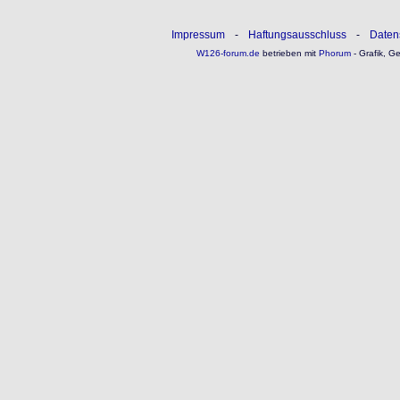
Impressum
-
Haftungsausschluss
-
Daten
W126-forum.de
betrieben mit
Phorum
- Grafik, G