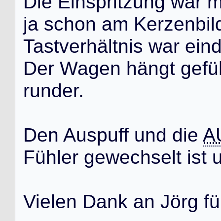
D
i
e
E
i
n
s
p
r
i
t
z
u
n
g
w
a
r
j
a
s
c
h
o
n
a
m
K
e
r
z
e
n
b
i
l
T
a
s
t
v
e
r
h
ä
l
t
n
i
s
w
a
r
e
i
n
D
e
r
W
a
g
e
n
h
ä
n
g
t
g
e
f
ü
r
u
n
d
e
r
.
D
e
n
A
u
s
p
u
f
f
u
n
d
d
i
e
A
F
ü
h
l
e
r
g
e
w
e
c
h
s
e
l
t
i
s
t
V
i
e
l
e
n
D
a
n
k
a
n
J
ö
r
g
f
ü