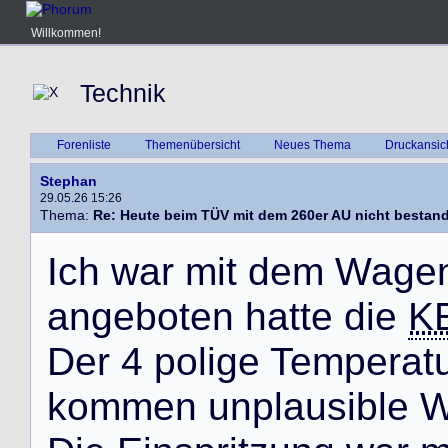
Willkommen!
Technik
Forenliste
Themenübersicht
Neues Thema
Druckansic
Stephan
29.05.26 15:26
Thema:
Re: Heute beim TÜV mit dem 260er AU nicht bestan
I
c
h
w
a
r
m
i
t
d
e
m
W
a
g
e
a
n
g
e
b
o
t
e
n
h
a
t
t
e
d
i
e
K
D
e
r
4
p
o
l
i
g
e
T
e
m
p
e
r
a
t
k
o
m
m
e
n
u
n
p
l
a
u
s
i
b
l
e