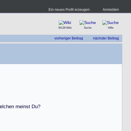
Ein neues Profil erzeugen
Anmelden
W126-Wiki
Suche
Hilfe
vorheriger Beitrag
nächster Beitrag
e
l
c
h
e
n
m
e
i
n
s
t
D
u
?