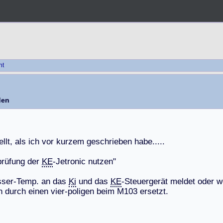
ht
den
e
l
l
t
,
a
l
s
i
c
h
v
o
r
k
u
r
z
e
m
g
e
s
c
h
r
i
e
b
e
n
h
a
b
e
.
.
.
.
.
p
r
ü
f
u
n
g
d
e
r
KE
-
J
e
t
r
o
n
i
c
n
u
t
z
e
n
"
s
s
e
r
-
T
e
m
p
.
a
n
d
a
s
Ki
u
n
d
d
a
s
KE
-
S
t
e
u
e
r
g
e
r
ä
t
m
e
l
d
e
t
o
d
e
r
w
n
d
u
r
c
h
e
i
n
e
n
v
i
e
r
-
p
o
l
i
g
e
n
b
e
i
m
M
1
0
3
e
r
s
e
t
z
t
.