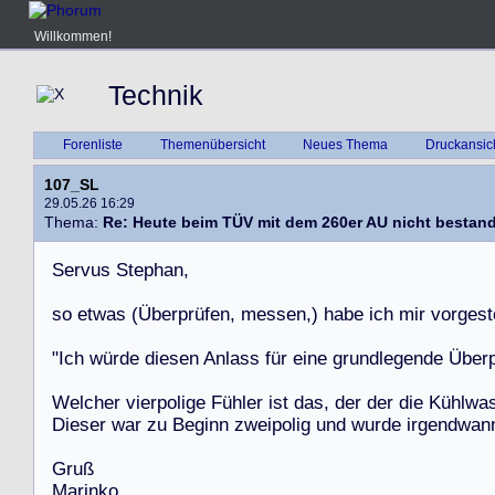
Willkommen!
Technik
Forenliste
Themenübersicht
Neues Thema
Druckansic
107_SL
29.05.26 16:29
Thema:
Re: Heute beim TÜV mit dem 260er AU nicht bestan
S
e
r
v
u
s
S
t
e
p
h
a
n
,
s
o
e
t
w
a
s
(
Ü
b
e
r
p
r
ü
f
e
n
,
m
e
s
s
e
n
,
)
h
a
b
e
i
c
h
m
i
r
v
o
r
g
e
s
t
"
I
c
h
w
ü
r
d
e
d
i
e
s
e
n
A
n
l
a
s
s
f
ü
r
e
i
n
e
g
r
u
n
d
l
e
g
e
n
d
e
Ü
b
e
r
W
e
l
c
h
e
r
v
i
e
r
p
o
l
i
g
e
F
ü
h
l
e
r
i
s
t
d
a
s
,
d
e
r
d
e
r
d
i
e
K
ü
h
l
w
a
D
i
e
s
e
r
w
a
r
z
u
B
e
g
i
n
n
z
w
e
i
p
o
l
i
g
u
n
d
w
u
r
d
e
i
r
g
e
n
d
w
a
n
G
r
u
ß
M
a
r
i
n
k
o