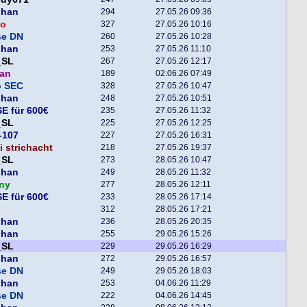
phan
294
27.05.26 09:36
o
327
27.05.26 10:16
se DN
260
27.05.26 10:28
phan
253
27.05.26 11:10
_SL
267
27.05.26 12:17
man
189
02.06.26 07:49
o SEC
328
27.05.26 10:47
phan
248
27.05.26 10:51
E für 600€
235
27.05.26 11:32
_SL
225
27.05.26 12:25
-107
227
27.05.26 16:31
 strichacht
218
27.05.26 19:37
_SL
273
28.05.26 10:47
phan
249
28.05.26 11:32
ny
277
28.05.26 12:11
E für 600€
233
28.05.26 17:14
312
28.05.26 17:21
phan
236
28.05.26 20:35
phan
255
29.05.26 15:26
_SL
229
29.05.26 16:29
phan
272
29.05.26 16:57
se DN
249
29.05.26 18:03
phan
253
04.06.26 11:29
se DN
222
04.06.26 14:45