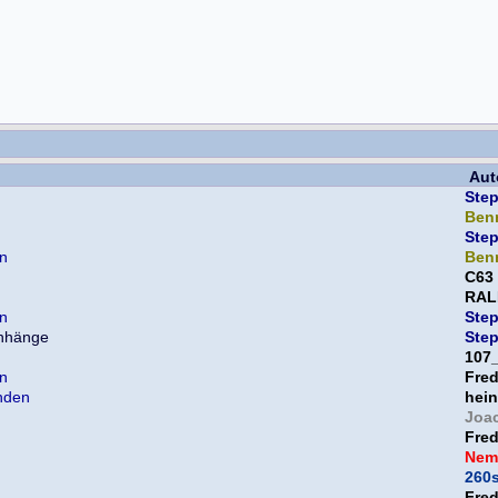
Aut
Ste
Ben
Ste
en
Ben
C63
RAL
en
Ste
Ste
107
en
Fre
nden
hein
Joa
Fre
Nem
260
Fre