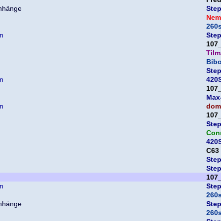
Ste
Nem
260
en
Ste
107
Til
Bib
Ste
en
420S
107
Max
en
domi
107
Ste
Con
420S
C63
Ste
Ste
107
en
Ste
260
Ste
260