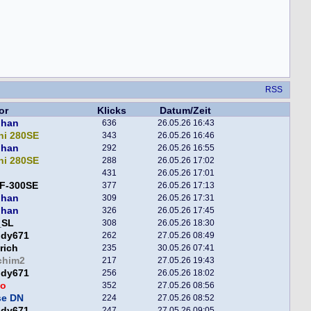
RSS
or
Klicks
Datum/Zeit
phan
636
26.05.26 16:43
ni 280SE
343
26.05.26 16:46
phan
292
26.05.26 16:55
ni 280SE
288
26.05.26 17:02
431
26.05.26 17:01
F-300SE
377
26.05.26 17:13
phan
309
26.05.26 17:31
phan
326
26.05.26 17:45
_SL
308
26.05.26 18:30
ddy671
262
27.05.26 08:49
rich
235
30.05.26 07:41
chim2
217
27.05.26 19:43
ddy671
256
26.05.26 18:02
o
352
27.05.26 08:56
se DN
224
27.05.26 08:52
ddy671
247
27.05.26 09:05