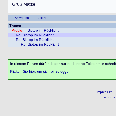
G
r
u
ß
M
a
t
z
e
Antworten
Zitieren
Thema
[Problem]
Biotop im Rücklicht
Re: Biotop im Rücklicht
Re: Biotop im Rücklicht
Re: Biotop im Rücklicht
In diesem Forum dürfen leider nur registrierte Teilnehmer schrei
Klicken Sie hier, um sich einzuloggen
Impressum
W126-for