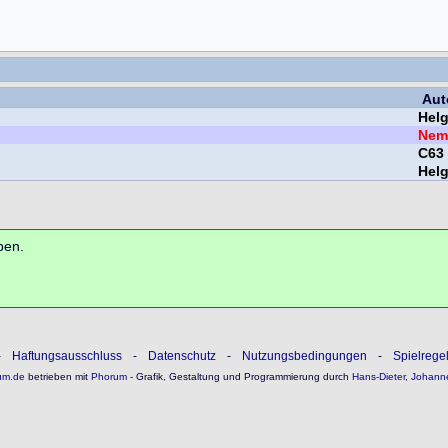
Aut
Helg
Nem
C63
Helg
ben.
-
Haftungsausschluss
-
Datenschutz
-
Nutzungsbedingungen
-
Spielrege
um.de
betrieben mit
Phorum
- Grafik, Gestaltung und Programmierung durch
Hans-Dieter
,
Johann