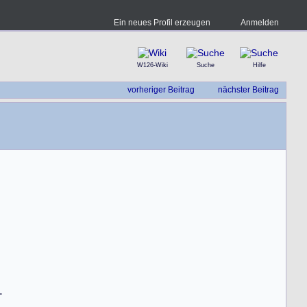
Ein neues Profil erzeugen
Anmelden
W126-Wiki
Suche
Hilfe
vorheriger Beitrag
nächster Beitrag
.