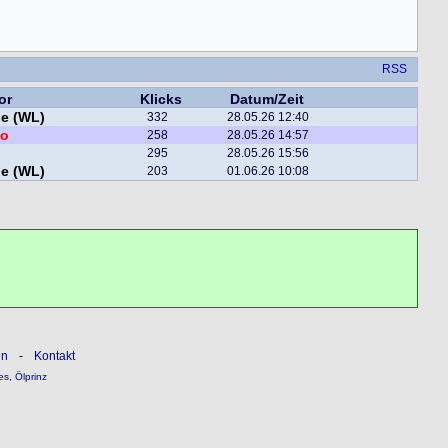
RSS
or
Klicks
Datum/Zeit
e (WL)
332
28.05.26 12:40
o
258
28.05.26 14:57
295
28.05.26 15:56
e (WL)
203
01.06.26 10:08
ln
-
Kontakt
es
,
Ölprinz