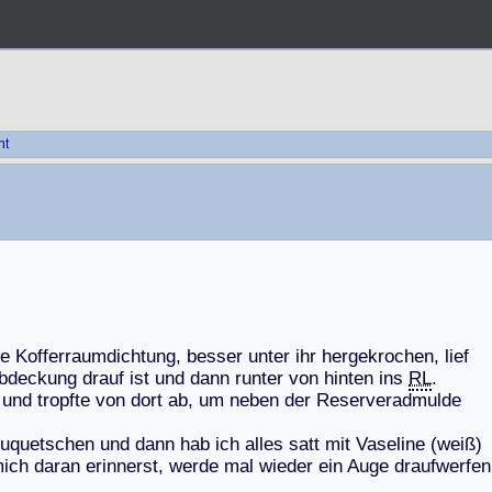
ht
e
K
o
f
f
e
r
r
a
u
m
d
i
c
h
t
u
n
g
,
b
e
s
s
e
r
u
n
t
e
r
i
h
r
h
e
r
g
e
k
r
o
c
h
e
n
,
l
i
e
f
b
d
e
c
k
u
n
g
d
r
a
u
f
i
s
t
u
n
d
d
a
n
n
r
u
n
t
e
r
v
o
n
h
i
n
t
e
n
i
n
s
RL
.
u
n
d
t
r
o
p
f
t
e
v
o
n
d
o
r
t
a
b
,
u
m
n
e
b
e
n
d
e
r
R
e
s
e
r
v
e
r
a
d
m
u
l
d
e
u
q
u
e
t
s
c
h
e
n
u
n
d
d
a
n
n
h
a
b
i
c
h
a
l
l
e
s
s
a
t
t
m
i
t
V
a
s
e
l
i
n
e
(
w
e
i
ß
)
m
i
c
h
d
a
r
a
n
e
r
i
n
n
e
r
s
t
,
w
e
r
d
e
m
a
l
w
i
e
d
e
r
e
i
n
A
u
g
e
d
r
a
u
f
w
e
r
f
e
n