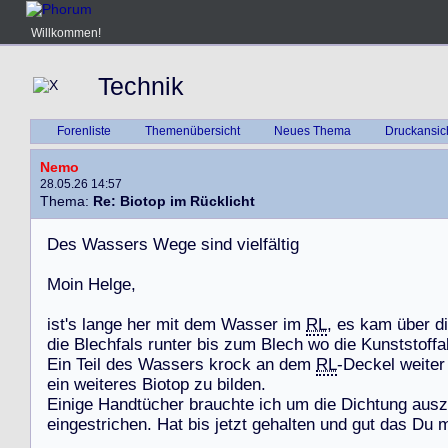
Willkommen!
Technik
Forenliste
Themenübersicht
Neues Thema
Druckansic
Nemo
28.05.26 14:57
Thema:
Re: Biotop im Rücklicht
D
e
s
W
a
s
s
e
r
s
W
e
g
e
s
i
n
d
v
i
e
l
f
ä
l
t
i
g
M
o
i
n
H
e
l
g
e
,
i
s
t
'
s
l
a
n
g
e
h
e
r
m
i
t
d
e
m
W
a
s
s
e
r
i
m
RL
,
e
s
k
a
m
ü
b
e
r
d
i
d
i
e
B
l
e
c
h
f
a
l
s
r
u
n
t
e
r
b
i
s
z
u
m
B
l
e
c
h
w
o
d
i
e
K
u
n
s
t
s
t
o
f
f
a
E
i
n
T
e
i
l
d
e
s
W
a
s
s
e
r
s
k
r
o
c
k
a
n
d
e
m
RL
-
D
e
c
k
e
l
w
e
i
t
e
r
e
i
n
w
e
i
t
e
r
e
s
B
i
o
t
o
p
z
u
b
i
l
d
e
n
.
E
i
n
i
g
e
H
a
n
d
t
ü
c
h
e
r
b
r
a
u
c
h
t
e
i
c
h
u
m
d
i
e
D
i
c
h
t
u
n
g
a
u
s
z
e
i
n
g
e
s
t
r
i
c
h
e
n
.
H
a
t
b
i
s
j
e
t
z
t
g
e
h
a
l
t
e
n
u
n
d
g
u
t
d
a
s
D
u