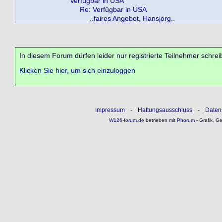
Verfügbar in USA
Re: Verfügbar in USA
..faires Angebot, Hansjorg..
In diesem Forum dürfen leider nur registrierte Teilnehmer schrei
Klicken Sie hier, um sich einzuloggen
Impressum
-
Haftungsausschluss
-
Daten
W126-forum.de
betrieben mit
Phorum
- Grafik, G