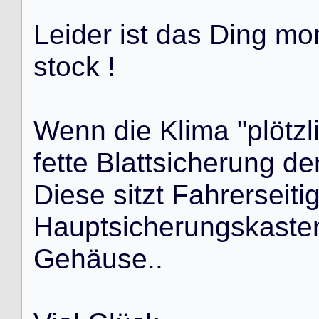
L
e
i
d
e
r
i
s
t
d
a
s
D
i
n
g
m
o
s
t
o
c
k
!
W
e
n
n
d
i
e
K
l
i
m
a
"
p
l
ö
t
z
l
f
e
t
t
e
B
l
a
t
t
s
i
c
h
e
r
u
n
g
d
e
D
i
e
s
e
s
i
t
z
t
F
a
h
r
e
r
s
e
i
t
i
H
a
u
p
t
s
i
c
h
e
r
u
n
g
s
k
a
s
t
e
G
e
h
ä
u
s
e
.
.