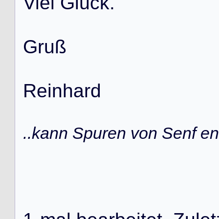
V
i
e
l
G
l
ü
c
k
.
G
r
u
ß
R
e
i
n
h
a
r
d
..kann Spuren von Senf ent