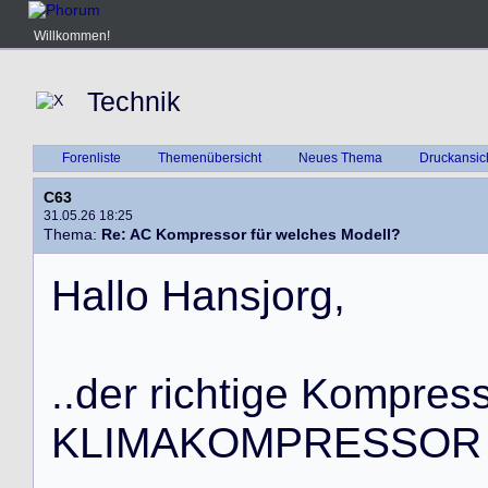
Willkommen!
Technik
Forenliste
Themenübersicht
Neues Thema
Druckansic
C63
31.05.26 18:25
Thema:
Re: AC Kompressor für welches Modell?
H
a
l
l
o
H
a
n
s
j
o
r
g
,
.
.
d
e
r
r
i
c
h
t
i
g
e
K
o
m
p
r
e
s
K
L
I
M
A
K
O
M
P
R
E
S
S
O
R