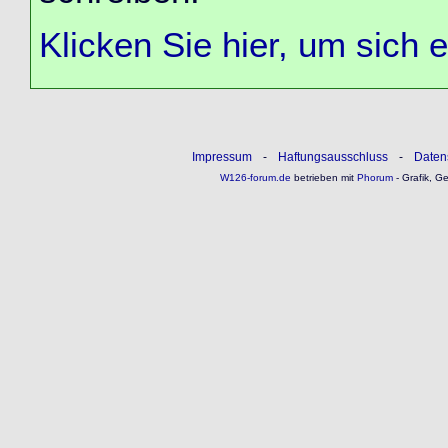
Klicken Sie hier, um sich 
Impressum
-
Haftungsausschluss
-
Daten
W126-forum.de
betrieben mit
Phorum
- Grafik, G