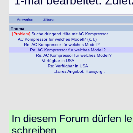
1
-
m
a
l
b
e
a
r
b
e
i
t
e
t
.
Z
u
l
e
t
Antworten
Zitieren
Thema
[Problem]
Suche dringend Hilfe mit AC Kompressor
AC Kompressor für welches Modell? (k.T.)
Re: AC Kompressor für welches Modell?
Re: AC Kompressor für welches Modell?
Re: AC Kompressor für welches Modell?
Verfügbar in USA
Re: Verfügbar in USA
..faires Angebot, Hansjorg..
In diesem Forum dürfen lei
schreiben.