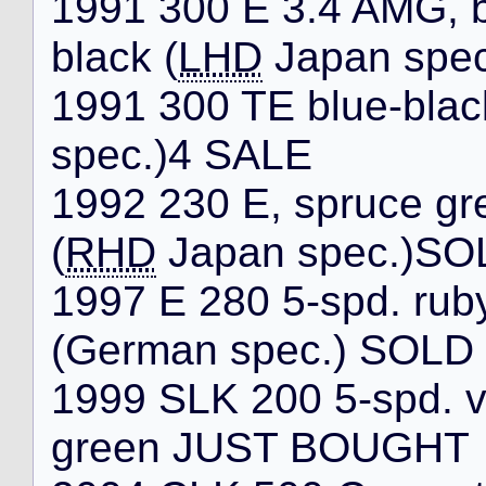
1
9
9
1
3
0
0
E
3
.
4
A
M
G
,
b
l
a
c
k
(
LHD
J
a
p
a
n
s
p
e
1
9
9
1
3
0
0
T
E
b
l
u
e
-
b
l
a
c
s
p
e
c
.
)
4
S
A
L
E
1
9
9
2
2
3
0
E
,
s
p
r
u
c
e
g
r
(
RHD
J
a
p
a
n
s
p
e
c
.
)
S
O
1
9
9
7
E
2
8
0
5
-
s
p
d
.
r
u
b
(
G
e
r
m
a
n
s
p
e
c
.
)
S
O
L
D
1
9
9
9
S
L
K
2
0
0
5
-
s
p
d
.
g
r
e
e
n
J
U
S
T
B
O
U
G
H
T