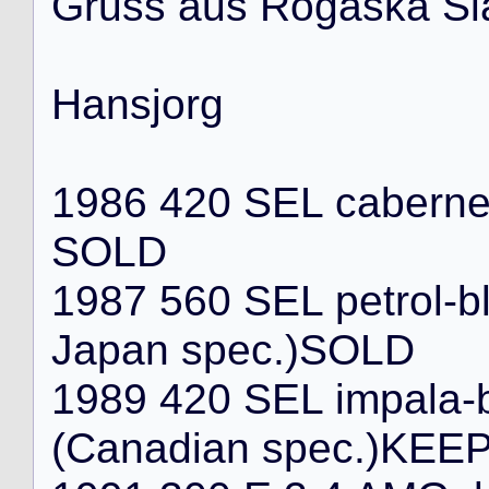
G
r
u
s
s
a
u
s
R
o
g
a
s
k
a
S
l
H
a
n
s
j
o
r
g
1
9
8
6
4
2
0
S
E
L
c
a
b
e
r
n
S
O
L
D
1
9
8
7
5
6
0
S
E
L
p
e
t
r
o
l
-
b
J
a
p
a
n
s
p
e
c
.
)
S
O
L
D
1
9
8
9
4
2
0
S
E
L
i
m
p
a
l
a
-
(
C
a
n
a
d
i
a
n
s
p
e
c
.
)
K
E
E