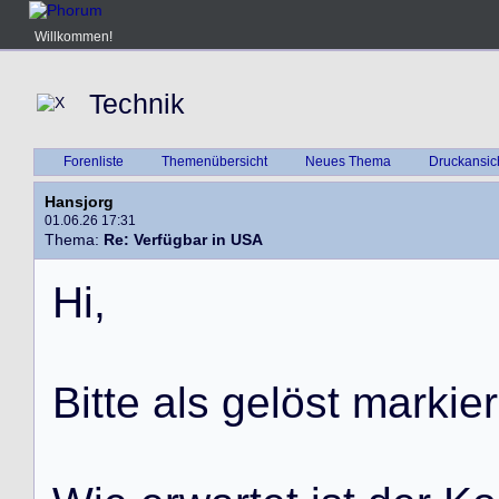
Willkommen!
Technik
Forenliste
Themenübersicht
Neues Thema
Druckansic
Hansjorg
01.06.26 17:31
Thema:
Re: Verfügbar in USA
H
i
,
B
i
t
t
e
a
l
s
g
e
l
ö
s
t
m
a
r
k
i
e
r