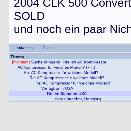
2
0
0
4
C
L
K
5
0
0
C
o
n
v
e
r
t
S
O
L
D
u
n
d
n
o
c
h
e
i
n
p
a
a
r
N
i
c
Antworten
Zitieren
Thema
[Problem]
Suche dringend Hilfe mit AC Kompressor
AC Kompressor für welches Modell? (k.T.)
Re: AC Kompressor für welches Modell?
Re: AC Kompressor für welches Modell?
Re: AC Kompressor für welches Modell?
Verfügbar in USA
Re: Verfügbar in USA
..faires Angebot, Hansjorg..