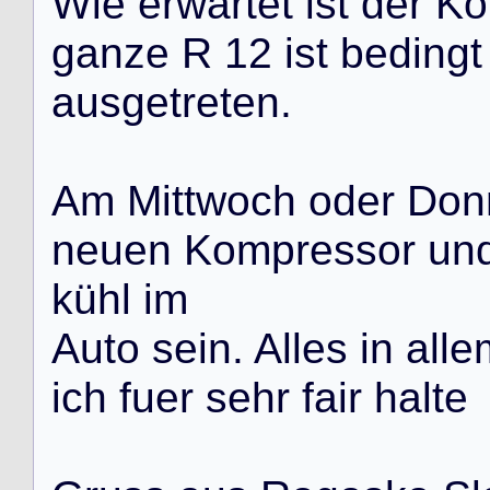
W
i
e
e
r
w
a
r
t
e
t
i
s
t
d
e
r
K
o
g
a
n
z
e
R
1
2
i
s
t
b
e
d
i
n
g
t
a
u
s
g
e
t
r
e
t
e
n
.
A
m
M
i
t
t
w
o
c
h
o
d
e
r
D
o
n
n
e
u
e
n
K
o
m
p
r
e
s
s
o
r
u
n
k
ü
h
l
i
m
A
u
t
o
s
e
i
n
.
A
l
l
e
s
i
n
a
l
l
e
i
c
h
f
u
e
r
s
e
h
r
f
a
i
r
h
a
l
t
e