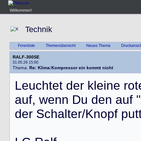
Willkommen!
Technik
Forenliste
Themenübersicht
Neues Thema
Druckansic
RALF-300SE
31.05.26 15:00
Thema:
Re: Klima:Kompressor ein kommt nicht
L
e
u
c
h
t
e
t
d
e
r
k
l
e
i
n
e
r
o
t
a
u
f
,
w
e
n
n
D
u
d
e
n
a
u
f
"
d
e
r
S
c
h
a
l
t
e
r
/
K
n
o
p
f
p
u
t