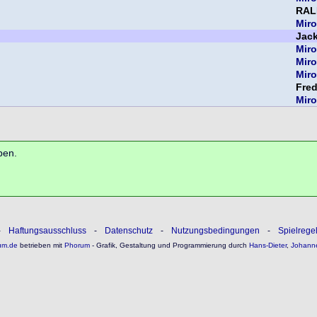
RAL
Miro
Jac
Miro
Miro
Miro
Fre
Miro
ben.
-
Haftungsausschluss
-
Datenschutz
-
Nutzungsbedingungen
-
Spielrege
um.de
betrieben mit
Phorum
- Grafik, Gestaltung und Programmierung durch
Hans-Dieter
,
Johann