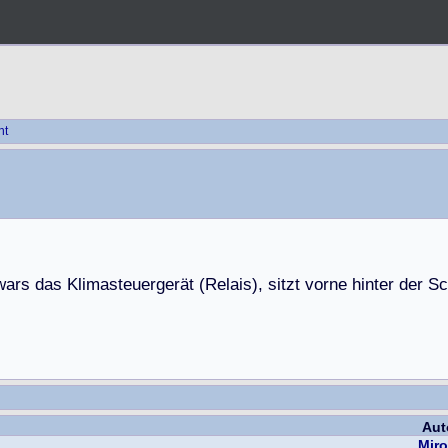
ht
w
a
r
s
d
a
s
K
l
i
m
a
s
t
e
u
e
r
g
e
r
ä
t
(
R
e
l
a
i
s
)
,
s
i
t
z
t
v
o
r
n
e
h
i
n
t
e
r
d
e
r
S
c
Aut
Miro