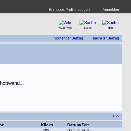
Ein neues Profil erzeugen
Anmelden
W126-Wiki
Suche
Hilfe
vorheriger Beitrag
nächster Beitrag
h
o
t
t
w
a
n
d
.
.
.
RSS
or
Klicks
Datum/Zeit
289
31.05.26 14:18