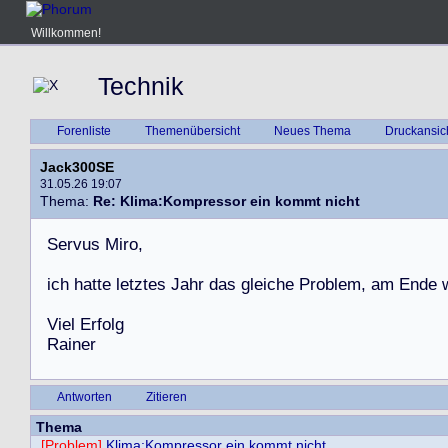
Willkommen!
Technik
Forenliste
Themenübersicht
Neues Thema
Druckansic
Jack300SE
31.05.26 19:07
Thema:
Re: Klima:Kompressor ein kommt nicht
S
e
r
v
u
s
M
i
r
o
,
i
c
h
h
a
t
t
e
l
e
t
z
t
e
s
J
a
h
r
d
a
s
g
l
e
i
c
h
e
P
r
o
b
l
e
m
,
a
m
E
n
d
e
V
i
e
l
E
r
f
o
l
g
R
a
i
n
e
r
Antworten
Zitieren
Thema
[Problem]
Klima:Kompressor ein kommt nicht